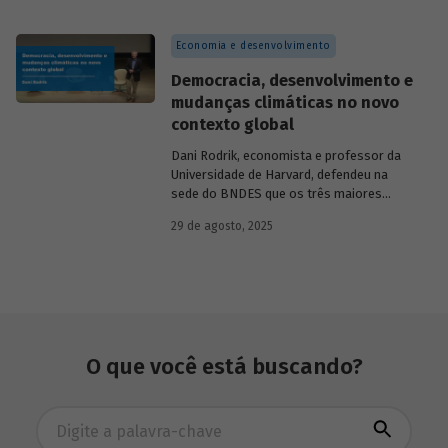
Programa Uno, funcionou de 1973 a 1991.
Na década de 1980, surgiram as primeiras
Economia e desenvolvimento
unidades da Rede Ceape e do Banco da
Mulher, com objetivo de oferecer crédito a
Democracia, desenvolvimento e
microempreendedores. Essas instituições
mudanças climáticas no novo
eram afiliadas a redes internacionais, tais
contexto global
como: Acción Internacional, Banco
Interamericano de Desenvolvimento
Dani Rodrik, economista e professor da
(BID), Inter-American Foundation e
Universidade de Harvard, defendeu na
Women’s World Banking.
sede do BNDES que os três maiores
desafios globais – transição verde,
29 de agosto, 2025
restauração da classe média e redução da
pobreza – exigem a promoção de
mudanças estruturais. Conheça seus
argumentos.
O que você está buscando?
Busca avançada