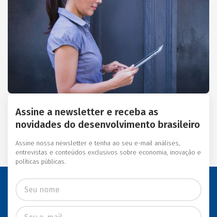
Essas instituições eram
afiliadas a redes
internacionais, tais como:
Acción Internacional, Banco
Interamericano de
Desenvolvimento (BID),
Inter-American Foundation
e Women’s World Banking.
Assine a newsletter e receba as
novidades do desenvolvimento brasileiro
Assine nossa newsletter e tenha ao seu e-mail análises,
entrevistas e conteúdos exclusivos sobre economia, inovação e
políticas públicas.