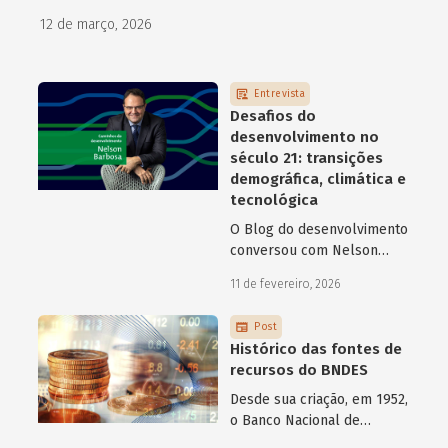
como programas de aceleração têm contribuído para a
12 de março, 2026
superação desse desafio.
Entrevista
Desafios do
desenvolvimento no
século 21: transições
demográfica, climática e
tecnológica
O Blog do desenvolvimento
conversou com Nelson
Barbosa sobre os desafios
11 de fevereiro, 2026
atuais do desenvolvimento
hoje.
Post
Histórico das fontes de
recursos do BNDES
Desde sua criação, em 1952,
o Banco Nacional de
Desenvolvimento