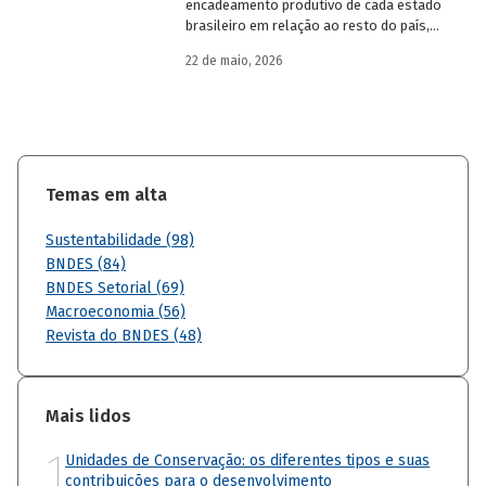
encadeamento produtivo de cada estado
brasileiro em relação ao resto do país,
analisando seu nível de dependência e
22 de maio, 2026
quanto o estímulo a um estado ou setor
econômico pode gerar de demanda para
os demais. Para isso usa uma
metodologia de construção de matrizes
de insumo-produto estaduais.
Temas em alta
Sustentabilidade (98)
BNDES (84)
BNDES Setorial (69)
Macroeconomia (56)
Revista do BNDES (48)
Mais lidos
1
Unidades de Conservação: os diferentes tipos e suas
contribuições para o desenvolvimento