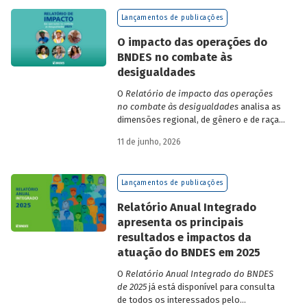
de finanças e seguros – e de quatro
Lançamentos de publicações
dimensões: lucratividade, solvência,
endividamento e alavancagem.
O impacto das operações do
BNDES no combate às
desigualdades
O
Relatório de impacto das operações
no combate às desigualdades
analisa as
dimensões regional, de gênero e de raça,
que contribuem para a elevada
11 de junho, 2026
desigualdade de renda no Brasil, no
contexto das operações de crédito do
BNDES.
Lançamentos de publicações
Relatório Anual Integrado
apresenta os principais
resultados e impactos da
atuação do BNDES em 2025
O
Relatório Anual Integrado do BNDES
de 2025
já está disponível para consulta
de todos os interessados pelo