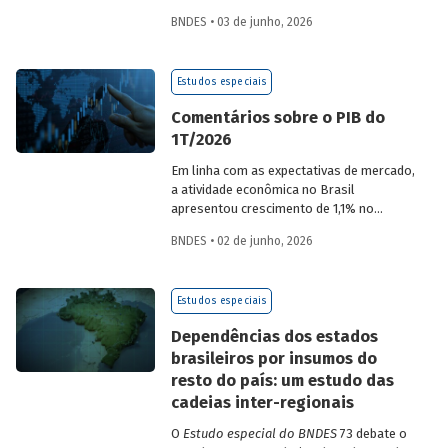
desempenho do Banco, bem como por
BNDES • 03 de junho, 2026
sua prestação de contas. O documento
apresenta as ações realizadas, os
principais resultados, os impactos de sua
Estudos especiais
atuação no ano, e mostra como o BNDES
permanece crescendo de forma
Comentários sobre o PIB do
consistente e sólida, mesmo diante de
1T/2026
cenários desafiadores.
Em linha com as expectativas de mercado,
a atividade econômica no Brasil
apresentou crescimento de 1,1% no
1T/2026 na comparação com o trimestre
BNDES • 02 de junho, 2026
imediatamente anterior, na série ajustada
sazonalmente. Confira uma análise
detalhada e uma previsão para os
Estudos especiais
próximos meses no
Estudo especial do
BNDES 74.
Dependências dos estados
brasileiros por insumos do
resto do país: um estudo das
cadeias inter-regionais
O
Estudo especial do BNDES
73 debate o