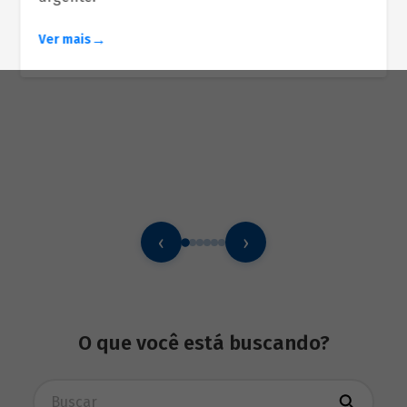
Ver mais
‹
›
O que você está buscando?
Busca avançada