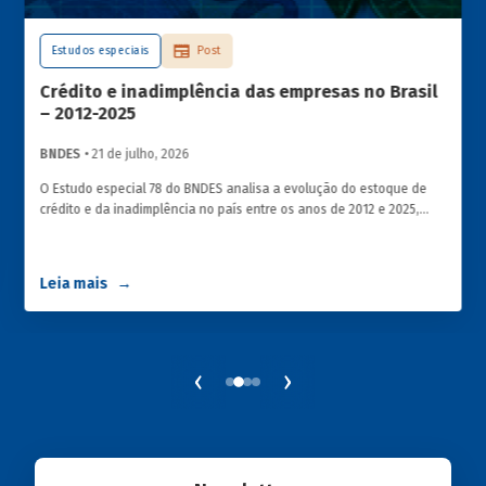
Estudos especiais
Post
Crédito e inadimplência das empresas no Brasil
– 2012-2025
BNDES
• 21 de julho, 2026
O Estudo especial 78 do BNDES analisa a evolução do estoque de
crédito e da inadimplência no país entre os anos de 2012 e 2025,
explorando dois recortes analíticos complementares: o porte da
empresa e o setor de atividade econômica.
Leia mais
‹
›