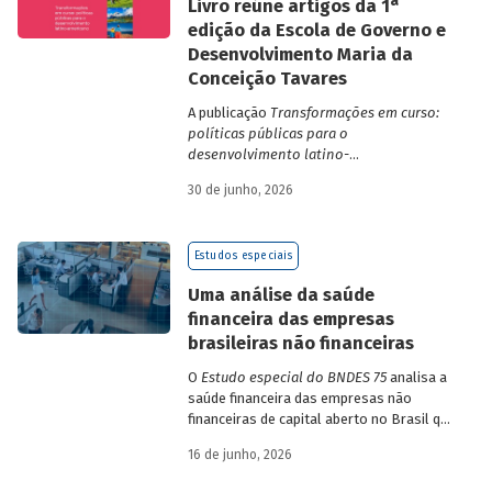
a
Livro reúne artigos da 1
edição da Escola de Governo e
Desenvolvimento Maria da
Conceição Tavares
A publicação
Transformações em curso:
políticas públicas para o
desenvolvimento latino-
americano
compila trabalhos da 1ª edição
30 de junho, 2026
da Escola de Governo e Desenvolvimento
Maria da Conceição Tavares.
Estudos especiais
Uma análise da saúde
financeira das empresas
brasileiras não financeiras
O
Estudo especial do BNDES 75
analisa a
saúde financeira das empresas não
financeiras de capital aberto no Brasil que
apresentaram negociação em bolsa de
16 de junho, 2026
valores. Para isso, parte de uma amostra
de 265 empresas – excluindo-se o setor