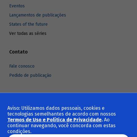
Eventos
Lançamentos de publicações
States of the future
Ver todas as séries
Contato
Fale conosco
Pedido de publicação
Aviso: Utilizamos dados pessoais, cookies e
Voltar ao topo
tecnologias semelhantes de acordo com nossos
Termos de Uso e Política de Privacidade
.
Ao
continuar navegando, você concorda com estas
condições.
© 2025 BNDES - Banco Nacional de Desenvolvimento Econômico e Social.