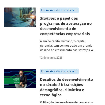
Economia e desenvolvimento
Startups
: o papel dos
programas de aceleração no
desenvolvimento de
competências empresariais
Além de capital humano, o capital
gerencial tem se mostrado um grande
desafio ao crescimento das
startups
. A
avaliação do BNDES Garagem demonstra
12 de março, 2026
como programas de aceleração têm
contribuído para a superação desse
desafio.
Economia e desenvolvimento
Desafios do desenvolvimento
no século 21: transições
demográfica, climática e
tecnológica
O Blog do desenvolvimento conversou