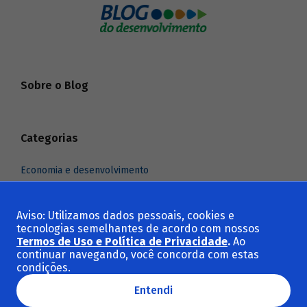
Sobre o Blog
Categorias
Economia e desenvolvimento
Indústria e comércio exterior
Infraestrutura
Aviso: Utilizamos dados pessoais, cookies e
tecnologias semelhantes de acordo com nossos
Meio ambiente e clima
Termos de Uso e Política de Privacidade
.
Ao
Social e cultura
continuar navegando, você concorda com estas
condições.
Ver todas as categorias
Entendi