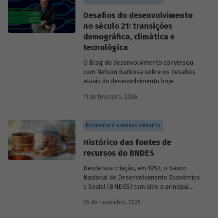
Desafios do desenvolvimento
no século 21: transições
demográfica, climática e
tecnológica
O Blog do desenvolvimento conversou
com Nelson Barbosa sobre os desafios
atuais do desenvolvimento hoje.
11 de fevereiro, 2026
Economia e desenvolvimento
Histórico das fontes de
recursos do BNDES
Desde sua criação, em 1952, o Banco
Nacional de Desenvolvimento Econômico
e Social (BNDES) tem sido o principal
financiador do desenvolvimento
26 de novembro, 2025
brasileiro, ocupando um espaço central
na economia do país, principalmente em