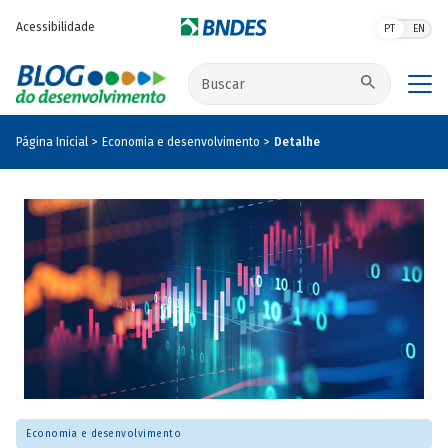
Pular para o conteúdo principal
Acessibilidade
PT
EN
Buscar no site
Página Inicial
Economia e desenvolvimento
Detalhe
Economia e desenvolvimento