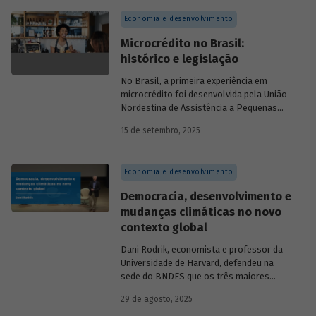
momentos de crise, como as de 2008 e
Economia e desenvolvimento
da Covid-19, e no combate à emergência
climática. Para exercer esse papel, no
Microcrédito no Brasil:
entanto, são necessárias sólidas fontes
histórico e legislação
de recursos.
No Brasil, a primeira experiência em
microcrédito foi desenvolvida pela União
Nordestina de Assistência a Pequenas
Organizações nas cidades de Recife (PE)
15 de setembro, 2025
e Salvador (BA). Conhecida como
Programa Uno, funcionou de 1973 a 1991.
Na década de 1980, surgiram as primeiras
Economia e desenvolvimento
unidades da Rede Ceape e do Banco da
Mulher, com objetivo de oferecer crédito a
Democracia, desenvolvimento e
microempreendedores. Essas instituições
mudanças climáticas no novo
eram afiliadas a redes internacionais, tais
contexto global
como: Acción Internacional, Banco
Interamericano de Desenvolvimento
Dani Rodrik, economista e professor da
(BID), Inter-American Foundation e
Universidade de Harvard, defendeu na
Women’s World Banking.
sede do BNDES que os três maiores
desafios globais – transição verde,
29 de agosto, 2025
restauração da classe média e redução da