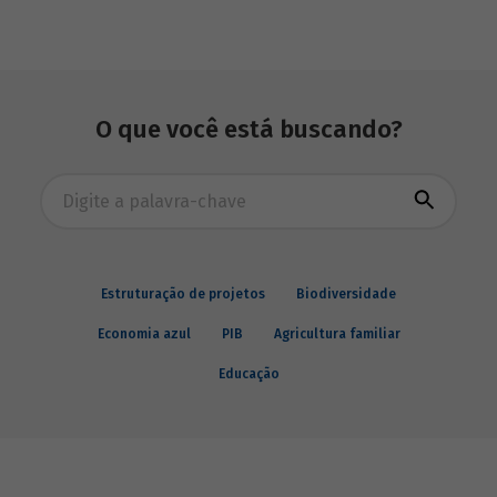
pobreza – exigem a promoção de
mudanças estruturais. Conheça seus
argumentos.
O que você está buscando?
Busca avançada
Estruturação de projetos
Biodiversidade
Economia azul
PIB
Agricultura familiar
Educação