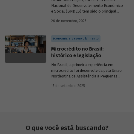
Nacional de Desenvolvimento Econômico
e Social (BNDES) tem sido o principal
financiador do desenvolvimento
26 de novembro, 2025
brasileiro, ocupando um espaço central
na economia do país, principalmente em
momentos de crise, como as de 2008 e
Economia e desenvolvimento
da Covid-19, e no combate à emergência
climática. Para exercer esse papel, no
Microcrédito no Brasil:
entanto, são necessárias sólidas fontes
histórico e legislação
de recursos.
No Brasil, a primeira experiência em
microcrédito foi desenvolvida pela União
Nordestina de Assistência a Pequenas
Organizações nas cidades de Recife (PE)
15 de setembro, 2025
e Salvador (BA). Conhecida como
Programa Uno, funcionou de 1973 a 1991.
Na década de 1980, surgiram as primeiras
unidades da Rede Ceape e do Banco da
Mulher, com objetivo de oferecer crédito a
microempreendedores. Essas instituições
eram afiliadas a redes internacionais, tais
O que você está buscando?
como: Acción Internacional, Banco
Interamericano de Desenvolvimento