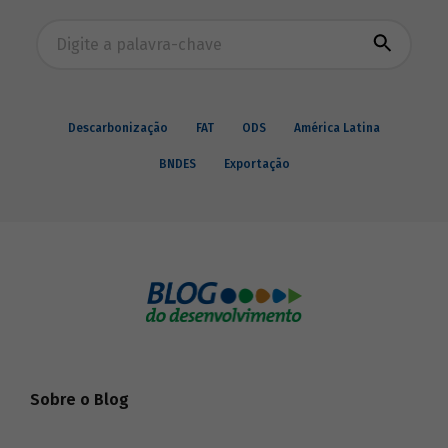
(BID), Inter-American Foundation e
Busca avançada
Women’s World Banking.
Descarbonização
FAT
ODS
América Latina
BNDES
Exportação
Sobre o Blog