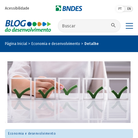
Pular para o conteúdo principal
Acessibilidade
PT
EN
Buscar no site
Página Inicial
Economia e desenvolvimento
Detalhe
Economia e desenvolvimento