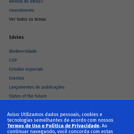
Revista do BNDES
Investimento
Ver todos os temas
Séries
Biodiversidade
COP
Estudos especiais
Eventos
Lançamentos de publicações
States of the future
Ver todas as séries
Aviso: Utilizamos dados pessoais, cookies e
tecnologias semelhantes de acordo com nossos
Contato
Termos de Uso e Política de Privacidade
.
Ao
continuar navegando, você concorda com estas