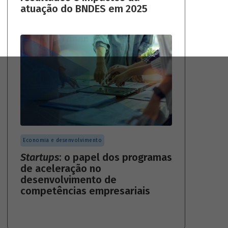
atuação do BNDES em 2025
Economia e desenvolvimento
Startups
: o papel dos programas
de aceleração no
desenvolvimento de
competências empresariais