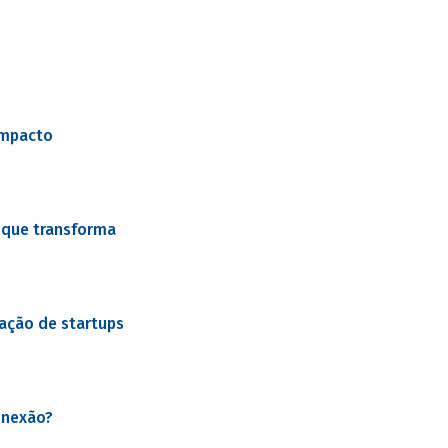
impacto
 que transforma
ração de startups
onexão?