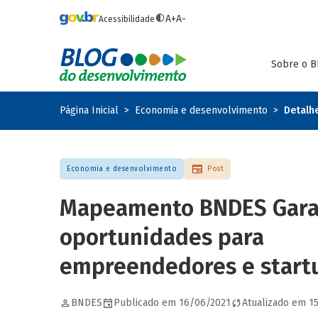
Pular para o conteúdo principal
A+
A-
Acessibilidade
Sobre o B
Página Inicial
Economia e desenvolvimento
Detalh
Economia e desenvolvimento
Post
Mapeamento BNDES Gar
oportunidades para
empreendedores e start
BNDES
Publicado em 16/06/2021
Atualizado em 1