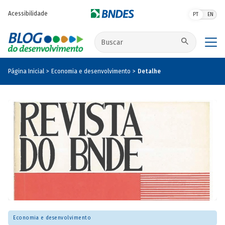
Pular para o conteúdo principal
Acessibilidade
PT
EN
Buscar no site
Página Inicial
Economia e desenvolvimento
Detalhe
Economia e desenvolvimento