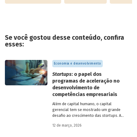
Se você gostou desse conteúdo, confira
esses:
Economia e desenvolvimento
Startups
: o papel dos
programas de aceleração no
desenvolvimento de
competências empresariais
Além de capital humano, o capital
gerencial tem se mostrado um grande
desafio ao crescimento das
startups
. A
avaliação do BNDES Garagem demonstra
12 de março, 2026
como programas de aceleração têm
contribuído para a superação desse