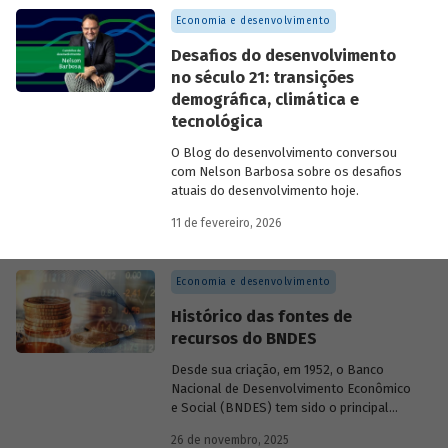
desafio.
Economia e desenvolvimento
Desafios do desenvolvimento
no século 21: transições
demográfica, climática e
tecnológica
O Blog do desenvolvimento conversou
com Nelson Barbosa sobre os desafios
atuais do desenvolvimento hoje.
11 de fevereiro, 2026
Economia e desenvolvimento
Histórico das fontes de
recursos do BNDES
Desde sua criação, em 1952, o Banco
Nacional de Desenvolvimento Econômico
e Social (BNDES) tem sido o principal
financiador do desenvolvimento
26 de novembro, 2025
brasileiro, ocupando um espaço central