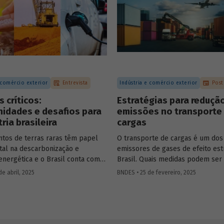
 comércio exterior
Entrevista
Indústria e comércio exterior
Post
s críticos:
Estratégias para reduçã
idades e desafios para
emissões no transporte
tria brasileira
cargas
tos de terras raras têm papel
O transporte de cargas é um dos 
al na descarbonização e
emissores de gases de efeito est
energética e o Brasil conta com
Brasil. Quais medidas podem ser
os naturais necessários para
para reduzir seu impacto ambien
e abril, 2025
BNDES • 25 de fevereiro, 2025
r como
player
nesse setor.
Confira as estratégias que podem
mos com
Constantine
setor mais sustentável.
opoulos
, especialista na indústria
raras e minerais críticos, para
o potencial do Brasil e alguns