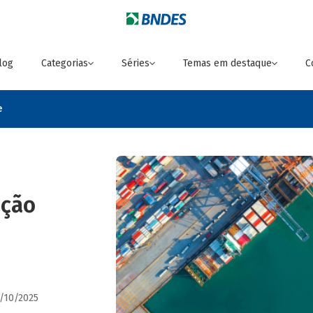
log
Categorias
Séries
Temas em destaque
C
e
ação
2/10/2025