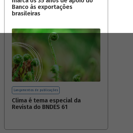
marca os 35 anos de apoio do
Banco às exportações
brasileiras
Lançamentos de publicações
Clima é tema especial da
Revista do BNDES 61