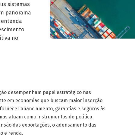
eus sistemas
 um panorama
e entenda
escimento
itiva no
tação desempenham papel estratégico nas
ente em economias que buscam maior inserção
fornecer financiamento, garantias e seguros às
emas atuam como instrumentos de política
pansão das exportações, o adensamento das
o e renda.