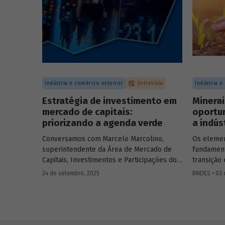
Indústria e comércio exterior
Entrevista
Indústria e
Estratégia de investimento em
Minerai
mercado de capitais:
oportun
priorizando a agenda verde
a indús
Conversamos com
Marcelo Marcolino,
Os elemen
superintendente da Área de Mercado de
fundament
Capitais, Investimentos e Participações do
transição 
BNDES, e representantes de duas das
os recurs
24 de setembro, 2025
BNDES • 03 d
novas empresas investidas pela BNDESPAR
desponta
– Vinicius Mazza, Diretor de Finanças e
Conversa
Gente e Gestão da Santa Clara Agrociência
Karayann
Industrial, e Eduardo Couto, CFO da Eve Air
de terras 
Mobility – sobre a importância da atuação
entender 