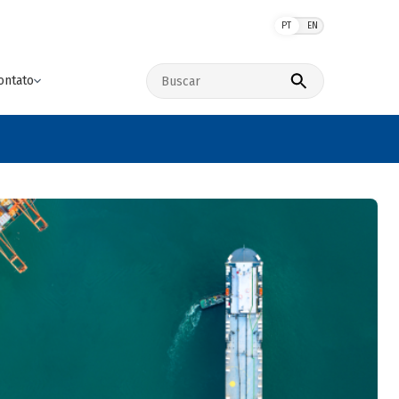
PT
EN
Buscar no site
ontato