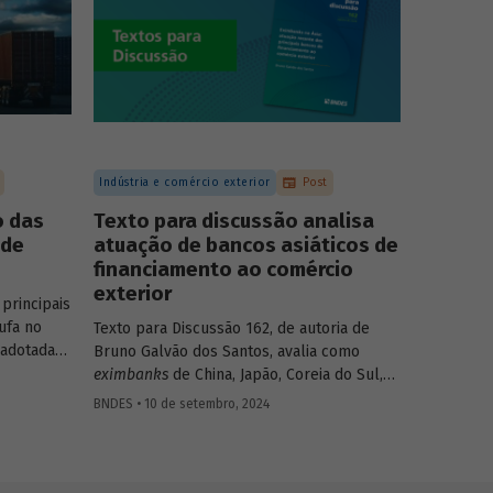
Indústria e comércio exterior
Post
o das
Texto para discussão analisa
 de
atuação de bancos asiáticos de
financiamento ao comércio
exterior
principais
ufa no
Texto para Discussão 162, de autoria de
 adotadas
Bruno Galvão dos Santos, avalia como
tal?
eximbanks
de China, Japão, Coreia do Sul,
 tornar o
Índia, Taiwan, Malásia, Tailândia e Turquia
BNDES • 10 de setembro, 2024
conciliam sustentabilidade financeira com a
meta de oferecer créditos a custos
reduzidos, apresentando seus históricos,
discutindo seus custos e suas fontes de