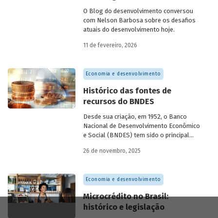
O Blog do desenvolvimento conversou
com Nelson Barbosa sobre os desafios
atuais do desenvolvimento hoje.
11 de fevereiro, 2026
Economia e desenvolvimento
Histórico das fontes de
recursos do BNDES
Desde sua criação, em 1952, o Banco
Nacional de Desenvolvimento Econômico
e Social (BNDES) tem sido o principal
financiador do desenvolvimento
26 de novembro, 2025
brasileiro, ocupando um espaço central
na economia do país, principalmente em
momentos de crise, como as de 2008 e
Economia e desenvolvimento
da Covid-19, e no combate à emergência
climática. Para exercer esse papel, no
Microcrédito no Brasil:
entanto, são necessárias sólidas fontes
histórico e legislação
de recursos.