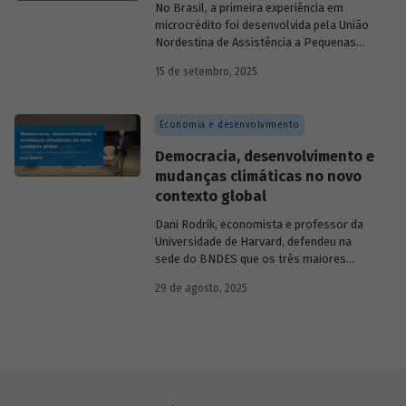
No Brasil, a primeira experiência em
microcrédito foi desenvolvida pela União
Nordestina de Assistência a Pequenas
Organizações nas cidades de Recife (PE)
15 de setembro, 2025
e Salvador (BA). Conhecida como
Programa Uno, funcionou de 1973 a 1991.
Na década de 1980, surgiram as primeiras
Economia e desenvolvimento
unidades da Rede Ceape e do Banco da
Mulher, com objetivo de oferecer crédito a
Democracia, desenvolvimento e
microempreendedores. Essas instituições
mudanças climáticas no novo
eram afiliadas a redes internacionais, tais
contexto global
como: Acción Internacional, Banco
Interamericano de Desenvolvimento
Dani Rodrik, economista e professor da
(BID), Inter-American Foundation e
Universidade de Harvard, defendeu na
Women’s World Banking.
sede do BNDES que os três maiores
desafios globais – transição verde,
29 de agosto, 2025
restauração da classe média e redução da
pobreza – exigem a promoção de
mudanças estruturais. Conheça seus
argumentos.