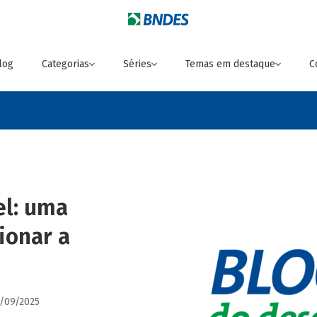
log
Categorias
Séries
Temas em destaque
C
el: uma
ionar a
5/09/2025