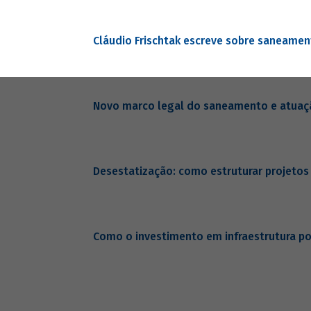
Cláudio Frischtak escreve sobre saneame
Novo marco legal do saneamento e atua
Desestatização: como estruturar projeto
Como o investimento em infraestrutura p