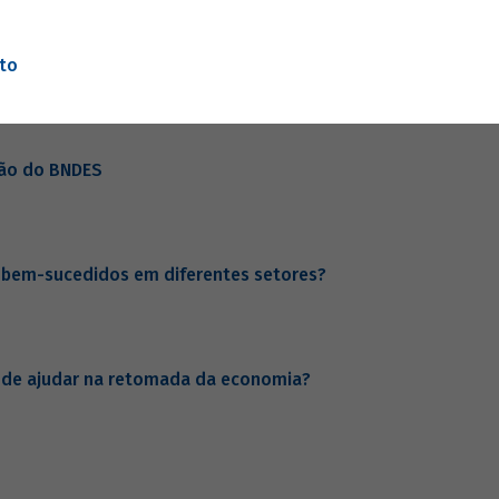
nto
ção do BNDES
s bem-sucedidos em diferentes setores?
ode ajudar na retomada da economia?