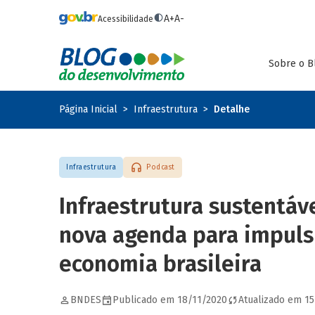
Pular para o conteúdo principal
A+
A-
Acessibilidade
Sobre o B
Página Inicial
Infraestrutura
Detalhe
Infraestrutura
Podcast
Infraestrutura sustentáv
nova agenda para impuls
economia brasileira
BNDES
Publicado em 18/11/2020
Atualizado em 1