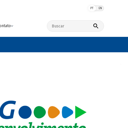
PT
EN
Buscar no site
ontato