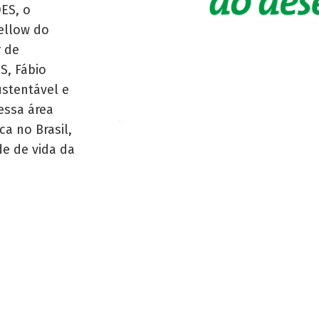
ES, o
ellow do
r de
S, Fábio
ustentável e
essa área
a no Brasil,
e de vida da