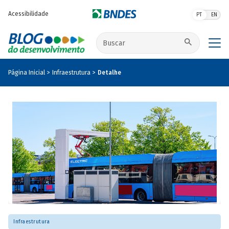
Pular para o conteúdo principal
Acessibilidade
PT
EN
Buscar no site
Página Inicial
Infraestrutura
Detalhe
Infraestrutura