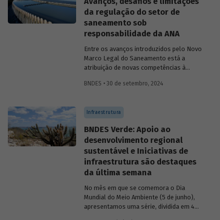
Avanços, desafios e limitações
da regulação do setor de
saneamento sob
responsabilidade da ANA
Entre os avanços introduzidos pelo Novo
Marco Legal do Saneamento está a
atribuição de novas competências à
Agência Nacional de Águas e Saneamento
BNDES • 30 de setembro, 2024
Básico (ANA) para regularização do setor.
Artigo da Revista do BNDES 59 discute os
desafios desse percurso e a importância
Infraestrutura
de superá-los.
BNDES Verde: Apoio ao
desenvolvimento regional
sustentável e Iniciativas de
infraestrutura são destaques
da última semana
No mês em que se comemora o Dia
Mundial do Meio Ambiente (5 de junho),
apresentamos uma série, dividida em 4
partes, com as principais iniciativas do