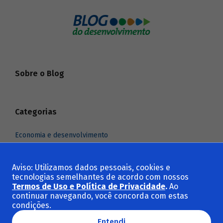
Sobre o Blog
Categorias
Economia e desenvolvimento
Indústria e comércio exterior
Infraestrutura
Aviso: Utilizamos dados pessoais, cookies e
tecnologias semelhantes de acordo com nossos
Meio ambiente e clima
Termos de Uso e Política de Privacidade
.
Ao
Social e cultura
continuar navegando, você concorda com estas
condições.
Ver todas as categorias
Entendi