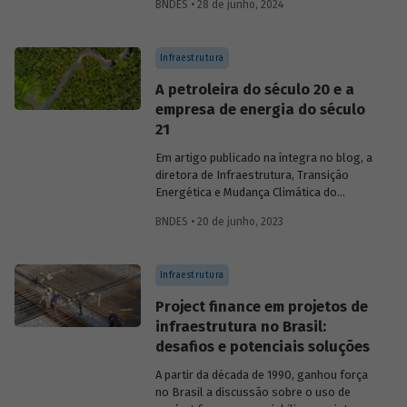
BNDES • 28 de junho, 2024
BNDES relacionadas ao tema. Os
destaques da última semana são: Apoio
ao desenvolvimento regional sustentável
Infraestrutura
e Iniciativas de infraestrutura.
A petroleira do século 20 e a
empresa de energia do século
21
Em artigo publicado na íntegra no blog, a
diretora de Infraestrutura, Transição
Energética e Mudança Climática do
BNDES, Luciana Costa, discute se faz
BNDES • 20 de junho, 2023
sentido o Brasil em 2023 pesquisar a
exploração futura de petróleo na região
da chamada "margem equatorial",
Infraestrutura
abordando questões técnicas a serem
detalhadas e o que isso representa no
Project finance em projetos de
contexto de transição energética para
infraestrutura no Brasil:
economia neutra em carbono.
desafios e potenciais soluções
A partir da década de 1990, ganhou força
no Brasil a discussão sobre o uso de