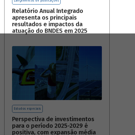
Lançamentos de publicações
Relatório Anual Integrado
apresenta os principais
resultados e impactos da
atuação do BNDES em 2025
Estudos especiais
Perspectiva de investimentos
para o período 2025-2029 é
positiva, com expansão média