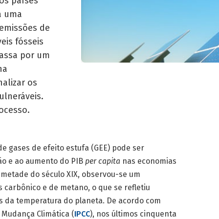
os países
a uma
 emissões de
eis fósseis
passa por um
na
alizar os
ulneráveis.
processo.
e gases de efeito estufa (GEE) pode ser
ção e ao aumento do PIB
per
capita
nas economias
a metade do século XIX, observou-se um
 carbônico e de metano, o que se refletiu
da temperatura do planeta. De acordo com
 Mudança Climática (
IPCC
), nos últimos cinquenta