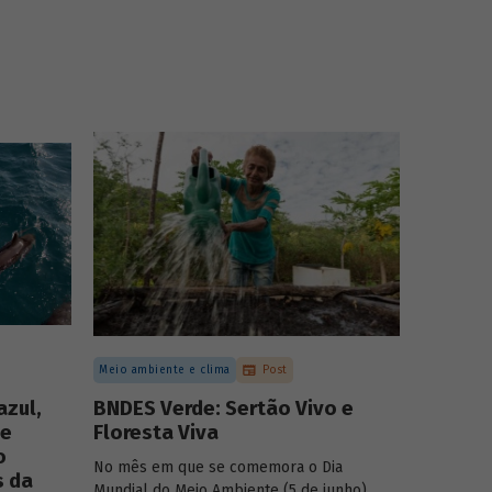
Meio ambiente e clima
Post
azul,
BNDES Verde: Sertão Vivo e
 e
Floresta Viva
o
No mês em que se comemora o Dia
s da
Mundial do Meio Ambiente (5 de junho),