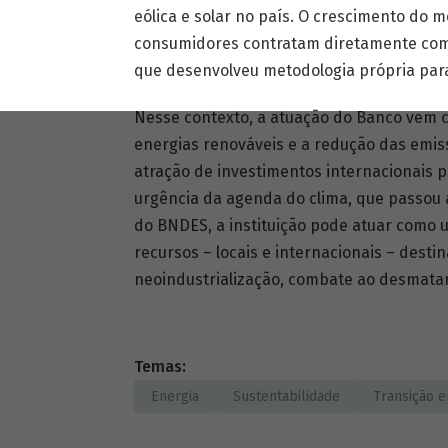
eólica e solar no país. O crescimento do 
consumidores contratam diretamente com
que desenvolveu metodologia própria para 
Nesse contexto, a atuação do Banco vem 
energias renováveis e a redução das emiss
atração de investimentos internacionais p
urgência da agenda do clima, que passou 
do BNDES, a instituição pode atuar como 
recursos – locais e internacionais – dest
neoindustrialização, combate ao desmatam
Temas:
Energia
Sustentabilidade
Transição e