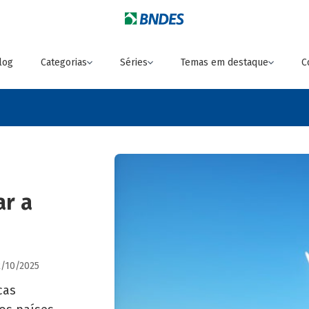
log
Categorias
Séries
Temas em destaque
C
ar a
2/10/2025
cas