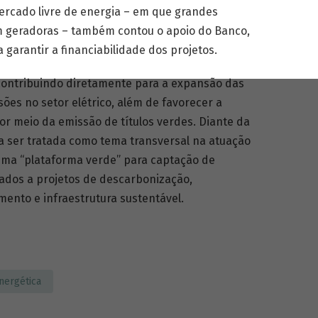
mercado livre de energia – em que grandes
 geradoras – também contou o apoio do Banco,
garantir a financiabilidade dos projetos.
contribuindo diretamente para a expansão das
ões no setor elétrico, além de favorecer a
or meio da emissão de títulos verdes. Diante da
a ser tratada como tema transversal na atuação
uma “plataforma verde” para captação de
inados a projetos de descarbonização,
ento e infraestrutura sustentável.
nergética