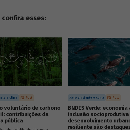
confira esses:
nte e clima
Post
Meio ambiente e clima
Post
o voluntário de carbono
BNDES Verde: economia 
il: contribuições da
inclusão socioprodutiva
a pública
desenvolvimento urban
resiliente são destaque
os de crédito de carbono