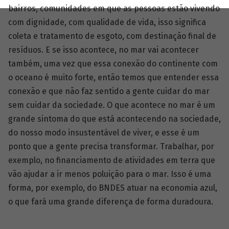
bairros, comunidades em que as pessoas estão vivendo
com dignidade, com qualidade de vida, isso significa
coleta e tratamento de esgoto, com destinação final de
resíduos. E se isso acontece, no mar vai acontecer
também, uma vez que essa conexão do continente com
o oceano é muito forte, então temos que entender essa
conexão e que não faz sentido a gente cuidar do mar
sem cuidar da sociedade. O que acontece no mar é um
grande sintoma do que está acontecendo na sociedade,
do nosso modo insustentável de viver, e esse é um
ponto que a gente precisa transformar. Trabalhar, por
exemplo, no financiamento de atividades em terra que
vão ajudar a ir menos poluição para o mar. Isso é uma
forma, por exemplo, do BNDES atuar na economia azul,
o que fará uma grande diferença de forma duradoura.