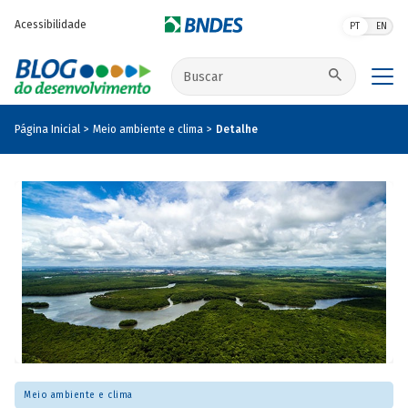
Pular para o conteúdo principal
Acessibilidade
PT
EN
Buscar no site
Página Inicial
Meio ambiente e clima
Detalhe
Meio ambiente e clima