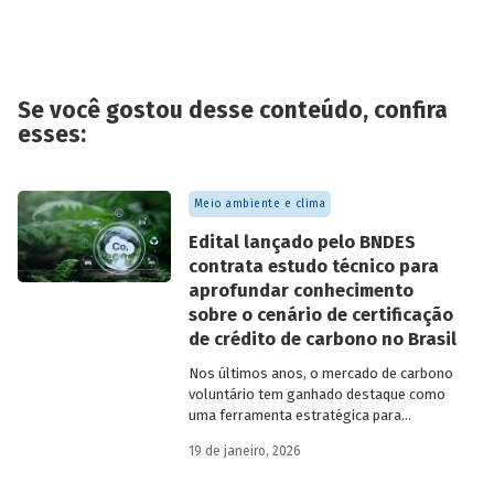
Se você gostou desse conteúdo, confira
esses:
Meio ambiente e clima
Edital lançado pelo BNDES
contrata estudo técnico para
aprofundar conhecimento
sobre o cenário de certificação
de crédito de carbono no Brasil
Nos últimos anos, o mercado de carbono
voluntário tem ganhado destaque como
uma ferramenta estratégica para
empresas que buscam reduzir sua pegada
19 de janeiro, 2026
de carbono e demonstrar compromisso
climático.