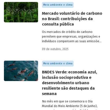
Meio ambiente e clima
Mercado voluntário de carbono
no Brasil: contribuições da
consulta pública
Os mercados de crédito de carbono
permitem que empresas, organizações e
indivíduos compensem as suas emissões
a partir da compra de créditos gerados
09 de outubro, 2025
por projetos de redução de emissões
e/ou de captura de carbono. O BNDES e o
MMA realizaram uma consulta pública
Meio ambiente e clima
sobre a certificação de carbono no
mercado voluntário do Brasil e reuniram
BNDES Verde: economia azul,
contribuições da sociedade civil,
inclusão socioprodutiva e
especialistas e entidades do setor
desenvolvimento urbano
visando avaliar os desafios e
oportunidades desse mercado. Conheça
resiliente são destaques da
os resultados.
semana
No mês em que se comemora o Dia
Mundial do Meio Ambiente (5 de junho),