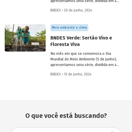
apresentamos uma série, dividida em 4
partes, com as principais iniciativas do
BNDES • 20 de junho, 2024
BNDES relacionadas ao tema. Os
destaques da 3ª semana são: “BNDES
Azul”, Apoio à inclusão produtiva urbana e
Meio ambiente e clima
rural com geração de renda e trabalho e
Financiamento à gestão pública e
BNDES Verde: Sertão Vivo e
desenvolvimento urbano resiliente.
Floresta Viva
No mês em que se comemora o Dia
Mundial do Meio Ambiente (5 de junho),
apresentamos uma série, dividida em 4
partes, com as principais iniciativas do
BNDES • 13 de junho, 2024
BNDES relacionadas ao tema. Os
destaques da 2ª semana são: “Sertão
Vivo” e “Floresta Viva”.
O que você está buscando?
Busca avançada