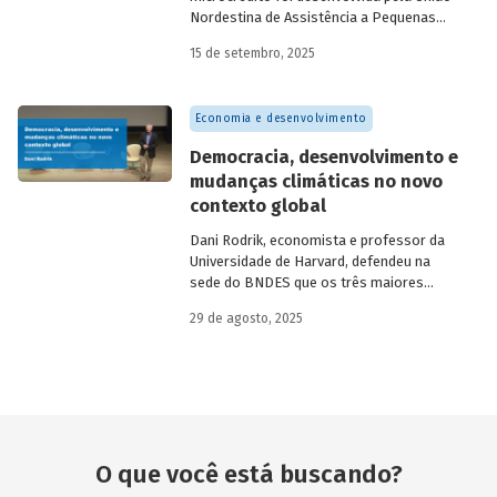
Nordestina de Assistência a Pequenas
Organizações nas cidades de Recife (PE)
15 de setembro, 2025
e Salvador (BA). Conhecida como
Programa Uno, funcionou de 1973 a 1991.
Na década de 1980, surgiram as primeiras
Economia e desenvolvimento
unidades da Rede Ceape e do Banco da
Mulher, com objetivo de oferecer crédito a
Democracia, desenvolvimento e
microempreendedores. Essas instituições
mudanças climáticas no novo
eram afiliadas a redes internacionais, tais
contexto global
como: Acción Internacional, Banco
Interamericano de Desenvolvimento
Dani Rodrik, economista e professor da
(BID), Inter-American Foundation e
Universidade de Harvard, defendeu na
Women’s World Banking.
sede do BNDES que os três maiores
desafios globais – transição verde,
29 de agosto, 2025
restauração da classe média e redução da
pobreza – exigem a promoção de
mudanças estruturais. Conheça seus
argumentos.
O que você está buscando?