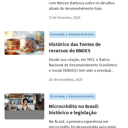
com Nelson Barbosa sobre os desafios
atuais do desenvolvimento hoje.
11 de fevereiro, 2026
Economia e desenvolvimento
Histórico das fontes de
recursos do BNDES
Desde sua criação, em 1952, o Banco
Nacional de Desenvolvimento Econômico
e Social (BNDES) tem sido o principal
financiador do desenvolvimento
26 de novembro, 2025
brasileiro, ocupando um espaço central
na economia do país, principalmente em
momentos de crise, como as de 2008 e
Economia e desenvolvimento
da Covid-19, e no combate à emergência
climática. Para exercer esse papel, no
Microcrédito no Brasil:
entanto, são necessárias sólidas fontes
histórico e legislação
de recursos.
No Brasil, a primeira experiência em
microcrédito foi desenvolvida pela União