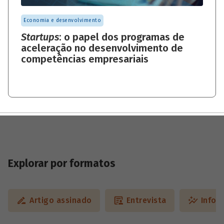
Economia e desenvolvimento
Startups
: o papel dos programas de
aceleração no desenvolvimento de
competências empresariais
Explorar por formatos
Artigo assinado
Entrevista
Infog