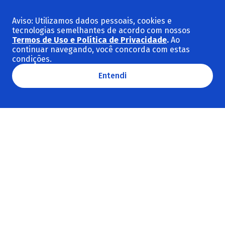
Indústria e comércio exterior
Infraestrutura
Aviso: Utilizamos dados pessoais, cookies e
tecnologias semelhantes de acordo com nossos
Meio ambiente e clima
Termos de Uso e Política de Privacidade
.
Ao
Social e cultura
continuar navegando, você concorda com estas
condições.
Ver todas as categorias
Entendi
Temas em destaque
Sustentabilidade
BNDES
BNDES Setorial
Macroeconomia
Revista do BNDES
Investimento
Ver todos os temas