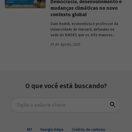
Democracia, desenvolvimento e
microempreendedores. Essas instituições
mudanças climáticas no novo
eram afiliadas a redes internacionais, tais
contexto global
como: Acción Internacional, Banco
Interamericano de Desenvolvimento
Dani Rodrik, economista e professor da
(BID), Inter-American Foundation e
Universidade de Harvard, defendeu na
Women’s World Banking.
sede do BNDES que os três maiores
desafios globais – transição verde,
29 de agosto, 2025
restauração da classe média e redução da
pobreza – exigem a promoção de
mudanças estruturais. Conheça seus
argumentos.
O que você está buscando?
Busca avançada
FAT
Energia limpa
Crédito de carbono