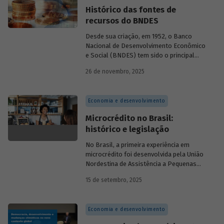
Histórico das fontes de
recursos do BNDES
Desde sua criação, em 1952, o Banco
Nacional de Desenvolvimento Econômico
e Social (BNDES) tem sido o principal
financiador do desenvolvimento
26 de novembro, 2025
brasileiro, ocupando um espaço central
na economia do país, principalmente em
momentos de crise, como as de 2008 e
Economia e desenvolvimento
da Covid-19, e no combate à emergência
climática. Para exercer esse papel, no
Microcrédito no Brasil:
entanto, são necessárias sólidas fontes
histórico e legislação
de recursos.
No Brasil, a primeira experiência em
microcrédito foi desenvolvida pela União
Nordestina de Assistência a Pequenas
Organizações nas cidades de Recife (PE)
15 de setembro, 2025
e Salvador (BA). Conhecida como
Programa Uno, funcionou de 1973 a 1991.
Na década de 1980, surgiram as primeiras
Economia e desenvolvimento
unidades da Rede Ceape e do Banco da
Mulher, com objetivo de oferecer crédito a