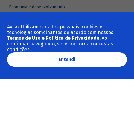
Economia e desenvolvimento
Indústria e comércio exterior
Infraestrutura
Aviso: Utilizamos dados pessoais, cookies e
tecnologias semelhantes de acordo com nossos
Meio ambiente e clima
Termos de Uso e Política de Privacidade
.
Ao
Social e cultura
continuar navegando, você concorda com estas
condições.
Ver todas as categorias
Entendi
Temas em destaque
Sustentabilidade
BNDES
BNDES Setorial
Macroeconomia
Revista do BNDES
Investimento