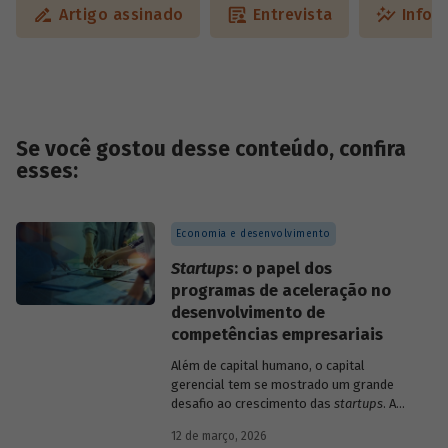
Artigo assinado
Entrevista
Infog
Se você gostou desse conteúdo, confira
esses:
Economia e desenvolvimento
Startups
: o papel dos
programas de aceleração no
desenvolvimento de
competências empresariais
Além de capital humano, o capital
gerencial tem se mostrado um grande
desafio ao crescimento das
startups
. A
avaliação do BNDES Garagem demonstra
12 de março, 2026
como programas de aceleração têm