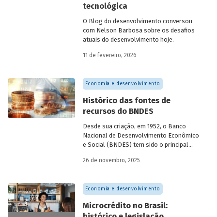
tecnológica
O Blog do desenvolvimento conversou
com Nelson Barbosa sobre os desafios
atuais do desenvolvimento hoje.
11 de fevereiro, 2026
Economia e desenvolvimento
Histórico das fontes de
recursos do BNDES
Desde sua criação, em 1952, o Banco
Nacional de Desenvolvimento Econômico
e Social (BNDES) tem sido o principal
financiador do desenvolvimento
26 de novembro, 2025
brasileiro, ocupando um espaço central
na economia do país, principalmente em
momentos de crise, como as de 2008 e
Economia e desenvolvimento
da Covid-19, e no combate à emergência
climática. Para exercer esse papel, no
Microcrédito no Brasil:
entanto, são necessárias sólidas fontes
histórico e legislação