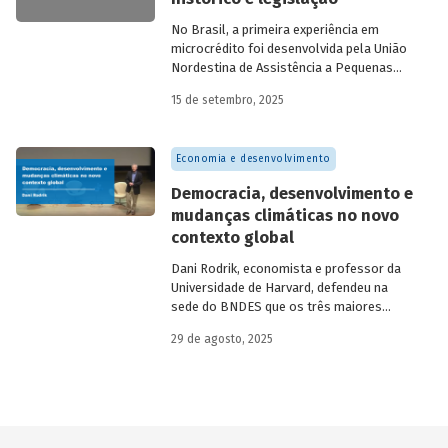
de recursos.
No Brasil, a primeira experiência em
microcrédito foi desenvolvida pela União
Nordestina de Assistência a Pequenas
Organizações nas cidades de Recife (PE)
15 de setembro, 2025
e Salvador (BA). Conhecida como
Programa Uno, funcionou de 1973 a 1991.
Na década de 1980, surgiram as primeiras
Economia e desenvolvimento
unidades da Rede Ceape e do Banco da
Mulher, com objetivo de oferecer crédito a
Democracia, desenvolvimento e
microempreendedores. Essas instituições
mudanças climáticas no novo
eram afiliadas a redes internacionais, tais
contexto global
como: Acción Internacional, Banco
Interamericano de Desenvolvimento
Dani Rodrik, economista e professor da
(BID), Inter-American Foundation e
Universidade de Harvard, defendeu na
Women’s World Banking.
sede do BNDES que os três maiores
desafios globais – transição verde,
29 de agosto, 2025
restauração da classe média e redução da
pobreza – exigem a promoção de
mudanças estruturais. Conheça seus
argumentos.