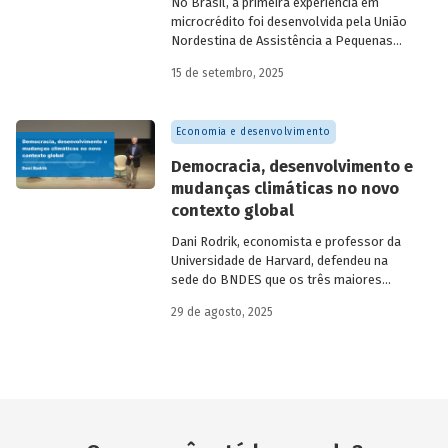
No Brasil, a primeira experiência em
microcrédito foi desenvolvida pela União
Nordestina de Assistência a Pequenas
Organizações nas cidades de Recife (PE)
15 de setembro, 2025
e Salvador (BA). Conhecida como
Programa Uno, funcionou de 1973 a 1991.
Na década de 1980, surgiram as primeiras
Economia e desenvolvimento
unidades da Rede Ceape e do Banco da
Mulher, com objetivo de oferecer crédito a
Democracia, desenvolvimento e
microempreendedores. Essas instituições
mudanças climáticas no novo
eram afiliadas a redes internacionais, tais
contexto global
como: Acción Internacional, Banco
Interamericano de Desenvolvimento
Dani Rodrik, economista e professor da
(BID), Inter-American Foundation e
Universidade de Harvard, defendeu na
Women’s World Banking.
sede do BNDES que os três maiores
desafios globais – transição verde,
29 de agosto, 2025
restauração da classe média e redução da
pobreza – exigem a promoção de
mudanças estruturais. Conheça seus
argumentos.