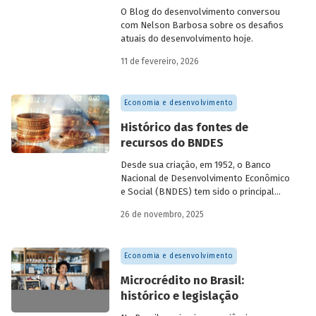
O Blog do desenvolvimento conversou
com Nelson Barbosa sobre os desafios
atuais do desenvolvimento hoje.
11 de fevereiro, 2026
Economia e desenvolvimento
Histórico das fontes de
recursos do BNDES
Desde sua criação, em 1952, o Banco
Nacional de Desenvolvimento Econômico
e Social (BNDES) tem sido o principal
financiador do desenvolvimento
26 de novembro, 2025
brasileiro, ocupando um espaço central
na economia do país, principalmente em
momentos de crise, como as de 2008 e
Economia e desenvolvimento
da Covid-19, e no combate à emergência
climática. Para exercer esse papel, no
Microcrédito no Brasil:
entanto, são necessárias sólidas fontes
histórico e legislação
de recursos.