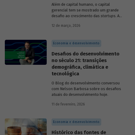
Além de capital humano, o capital
gerencial tem se mostrado um grande
desafio ao crescimento das
startups
. A
avaliação do BNDES Garagem demonstra
12 de março, 2026
como programas de aceleração têm
contribuído para a superação desse
desafio.
Economia e desenvolvimento
Desafios do desenvolvimento
no século 21: transições
demográfica, climática e
tecnológica
O Blog do desenvolvimento conversou
com Nelson Barbosa sobre os desafios
atuais do desenvolvimento hoje.
11 de fevereiro, 2026
Economia e desenvolvimento
Histórico das fontes de