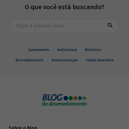
eram afiliadas a redes internacionais, tais
O que você está buscando?
como: Acción Internacional, Banco
Interamericano de Desenvolvimento
(BID), Inter-American Foundation e
Busca avançada
Women’s World Banking.
Saneamento
Audiovisual
Relatório
Biocombustíveis
Desestatização
Fundo Amazônia
Sobre o Blog