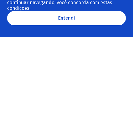
continuar navegando, você concorda com estas
Macroeconomia
condições.
Revista do BNDES
Entendi
Investimento
Ver todos os temas
Séries
Biodiversidade
COP
Estudos especiais
Eventos
Lançamentos de publicações
States of the future
Ver todas as séries