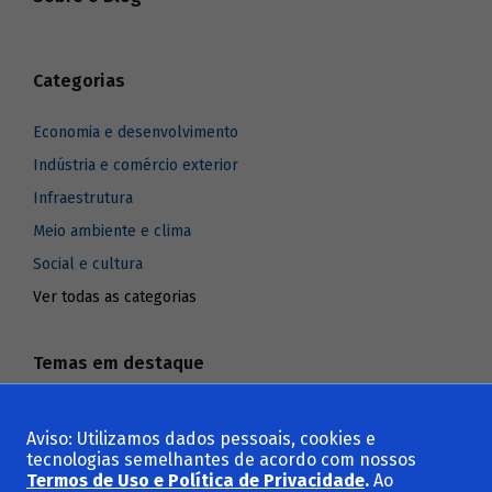
Categorias
Economia e desenvolvimento
Indústria e comércio exterior
Infraestrutura
Meio ambiente e clima
Social e cultura
Ver todas as categorias
Temas em destaque
Sustentabilidade
Aviso: Utilizamos dados pessoais, cookies e
BNDES
tecnologias semelhantes de acordo com nossos
Termos de Uso e Política de Privacidade
.
Ao
BNDES Setorial