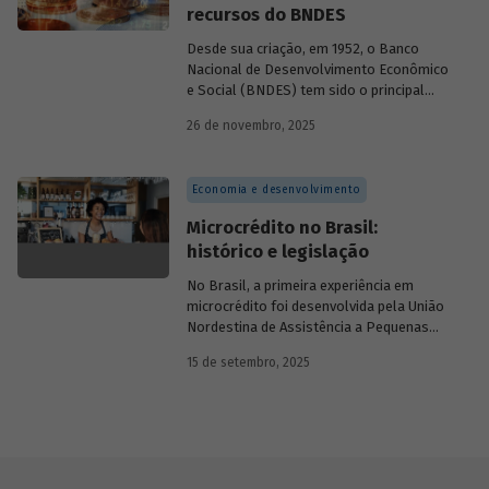
recursos do BNDES
Desde sua criação, em 1952, o Banco
Nacional de Desenvolvimento Econômico
e Social (BNDES) tem sido o principal
financiador do desenvolvimento
26 de novembro, 2025
brasileiro, ocupando um espaço central
na economia do país, principalmente em
momentos de crise, como as de 2008 e
Economia e desenvolvimento
da Covid-19, e no combate à emergência
climática. Para exercer esse papel, no
Microcrédito no Brasil:
entanto, são necessárias sólidas fontes
histórico e legislação
de recursos.
No Brasil, a primeira experiência em
microcrédito foi desenvolvida pela União
Nordestina de Assistência a Pequenas
Organizações nas cidades de Recife (PE)
15 de setembro, 2025
e Salvador (BA). Conhecida como
Programa Uno, funcionou de 1973 a 1991.
Na década de 1980, surgiram as primeiras
unidades da Rede Ceape e do Banco da
Mulher, com objetivo de oferecer crédito a
microempreendedores. Essas instituições