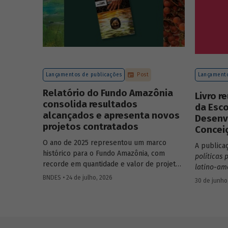
Lançamentos de publicações
Post
Lançamento
Relatório do Fundo Amazônia
Livro r
consolida resultados
da Esc
alcançados e apresenta novos
Desenv
projetos contratados
Concei
O ano de 2025 representou um marco
A publica
histórico para o Fundo Amazônia, com
políticas 
recorde em quantidade e valor de projetos
latino-am
aprovados, assim como em desembolsos:
edição da
BNDES • 24 de julho, 2026
30 de junho
foram 22 operações aprovadas, no valor
Desenvolv
total de R$ 2,2 bilhões, além de R$ 387
Tavares.
milhões desembolsados. Ainda no período,
foram contratados 25 novos projetos.