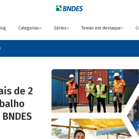
log
Categorias
Séries
Temas em destaque
C
e
is de 2
abalho
o BNDES