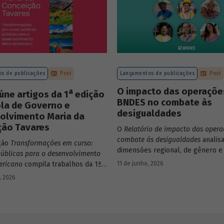
s de publicações
Post
Lançamentos de publicações
Post
O impacto das operaçõe
a
eúne artigos da 1
edição
BNDES no combate às
ola de Governo e
desigualdades
olvimento Maria da
ção Tavares
O
Relatório de impacto das opera
combate às desigualdades
analisa
ção
Transformações em curso:
dimensões regional, de gênero e 
públicas para o desenvolvimento
que contribuem para a elevada
11 de junho, 2026
ericano
compila trabalhos da 1ª
desigualdade de renda no Brasil,
 Escola de Governo e
, 2026
contexto das operações de crédi
imento Maria da Conceição
BNDES.