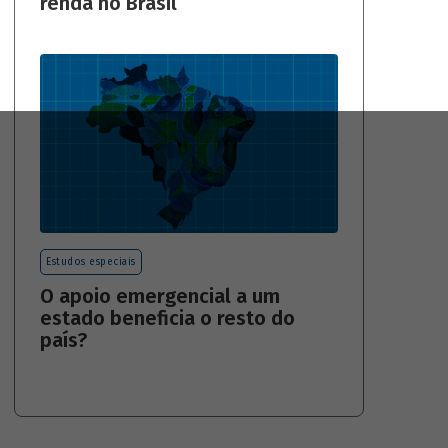
renda no Brasil
Estudos especiais
O apoio emergencial a um
estado beneficia o resto do
país?