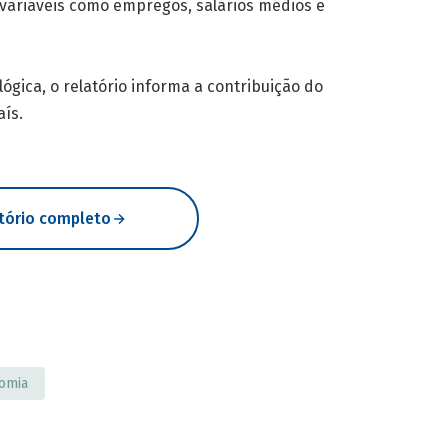
e variáveis como empregos, salários médios e
ica, o relatório informa a contribuição do
ís.
atório completo
omia