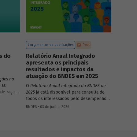
Lançamentos de publicações
Post
s do
Relatório Anual Integrado
apresenta os principais
resultados e impactos da
atuação do BNDES em 2025
ções no
 as
O
Relatório Anual Integrado do BNDES de
de raça,
2025
já está disponível para consulta de
todos os interessados pelo desempenho
 no
do Banco, bem como por sua prestação de
BNDES • 03 de junho, 2026
to do
contas. O documento apresenta as ações
realizadas, os principais resultados, os
impactos de sua atuação no ano, e mostra
como o BNDES permanece crescendo de