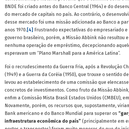
BNDE foi criado antes do Banco Central (1964) e do desen
do mercado de capitais no país. Ao contrário, o desenvol
desse mercado foi uma missão adicionada ao Banco a part
anos 1970.
[4]
Frustrando expectativas do empresariado e
governo brasileiro, porém, a Missão Abbink não resultou 
nenhuma operação de empréstimo, decepcionando aquel
esperavam um “Plano Marshall para a América Latina”.
Foi o recrudescimento da Guerra Fria, após a Revolução C
(1949) e a Guerra da Coréia (1950), que trouxe o sentido d
levou ao estabelecimento de uma comissão que elencasse
concretos de investimentos. Como fruto da Missão Abbink,
enfim a Comissão Mista Brasil Estados Unidos (CMBEU), em
Novamente, porém, os recursos que, supostamente, viria
Bank americano e do Banco Mundial para superar os
“gar
infraestrutura econômica do país”
(principalmente em e
portos e transportes) foram muito menores do que de iníc