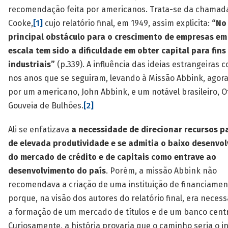
recomendação feita por americanos. Trata-se da chamad
Cooke,
[1]
cujo relatório final, em 1949, assim explicita:
“No 
principal obstáculo para o crescimento de empresas em
escala tem sido a dificuldade em obter capital para fins
industriais”
(p.339). A influência das ideias estrangeiras 
nos anos que se seguiram, levando à Missão Abbink, agora
por um americano, John Abbink, e um notável brasileiro, O
Gouveia de Bulhões.
[2]
Ali se enfatizava
a necessidade de direcionar recursos p
de elevada produtividade e se admitia o baixo desenvo
do mercado de crédito e de capitais como entrave ao
desenvolvimento do país
. Porém, a missão Abbink não
recomendava a criação de uma instituição de financiamen
porque, na visão dos autores do relatório final, era necess
a formação de um mercado de títulos e de um banco centr
Curiosamente, a história provaria que o caminho seria o in