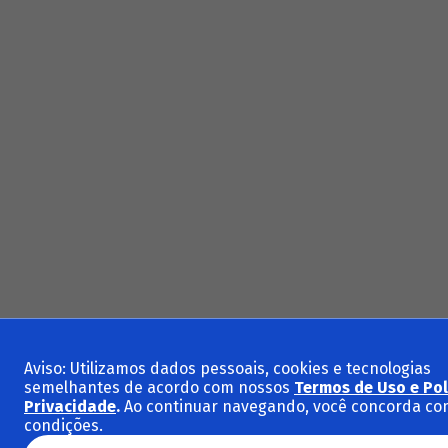
Aviso: Utilizamos dados pessoais, cookies e tecnologias
semelhantes de acordo com nossos
Termos de Uso e Pol
Privacidade
.
Ao continuar navegando, você concorda co
condições.