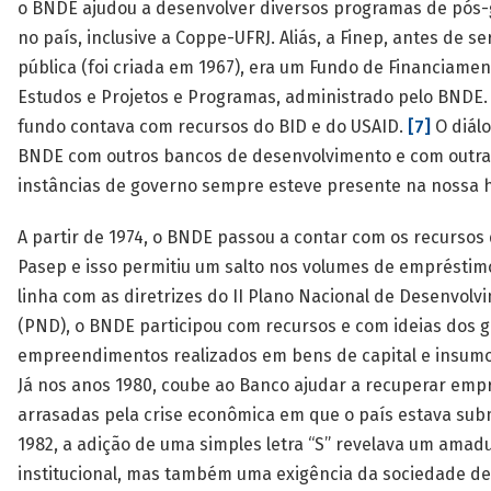
o BNDE ajudou a desenvolver diversos programas de pós
no país, inclusive a Coppe-UFRJ. Aliás, a Finep, antes de s
pública (foi criada em 1967), era um Fundo de Financiame
Estudos e Projetos e Programas, administrado pelo BNDE.
fundo contava com recursos do BID e do USAID.
[7]
O diál
BNDE com outros bancos de desenvolvimento e com outra
instâncias de governo sempre esteve presente na nossa hi
A partir de 1974, o BNDE passou a contar com os recursos 
Pasep e isso permitiu um salto nos volumes de empréstim
linha com as diretrizes do II Plano Nacional de Desenvolv
(PND), o BNDE participou com recursos e com ideias dos 
empreendimentos realizados em bens de capital e insumo
Já nos anos 1980, coube ao Banco ajudar a recuperar emp
arrasadas pela crise econômica em que o país estava su
1982, a adição de uma simples letra “S” revelava um ama
institucional, mas também uma exigência da sociedade de 