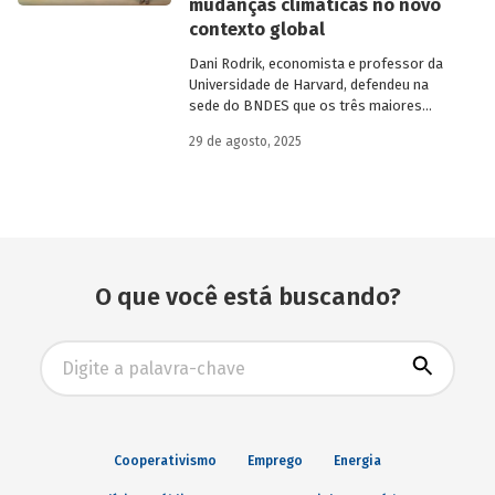
mudanças climáticas no novo
eram afiliadas a redes internacionais, tais
contexto global
como: Acción Internacional, Banco
Interamericano de Desenvolvimento
Dani Rodrik, economista e professor da
(BID), Inter-American Foundation e
Universidade de Harvard, defendeu na
Women’s World Banking.
sede do BNDES que os três maiores
desafios globais – transição verde,
29 de agosto, 2025
restauração da classe média e redução da
pobreza – exigem a promoção de
mudanças estruturais. Conheça seus
argumentos.
O que você está buscando?
Busca avançada
Cooperativismo
Emprego
Energia