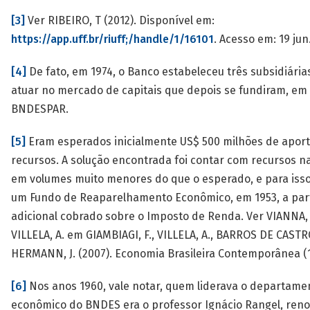
[3]
Ver RIBEIRO, T (2012). Disponível em:
https://app.uff.br/riuff;/handle/1/16101
. Acesso em: 19 jun
[4]
De fato, em 1974, o Banco estabeleceu três subsidiária
atuar no mercado de capitais que depois se fundiram, em 
BNDESPAR.
[5]
Eram esperados inicialmente US$ 500 milhões de apor
recursos. A solução encontrada foi contar com recursos na
em volumes muito menores do que o esperado, e para isso 
um Fundo de Reaparelhamento Econômico, em 1953, a par
adicional cobrado sobre o Imposto de Renda. Ver VIANNA, 
VILLELA, A. em GIAMBIAGI, F., VILLELA, A., BARROS DE CASTRO
HERMANN, J. (2007). Economia Brasileira Contemporânea (
[6]
Nos anos 1960, vale notar, quem liderava o departame
econômico do BNDES era o professor Ignácio Rangel, re