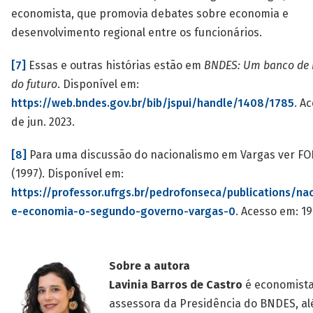
economista, que promovia debates sobre economia e
desenvolvimento regional entre os funcionários.
[7]
Essas e outras histórias estão em
BNDES: Um banco de h
do futuro
. Disponível em:
https://web.bndes.gov.br/bib/jspui/handle/1408/1785
. A
de jun. 2023.
[8]
Para uma discussão do nacionalismo em Vargas ver FO
(1997). Disponível em:
https://professor.ufrgs.br/pedrofonseca/publications/na
e-economia-o-segundo-governo-vargas-0
. Acesso em: 19
Sobre a autora
Lavinia Barros de Castro
é economista
assessora da Presidência do BNDES, a