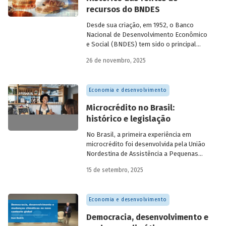
recursos do BNDES
Desde sua criação, em 1952, o Banco
Nacional de Desenvolvimento Econômico
e Social (BNDES) tem sido o principal
financiador do desenvolvimento
26 de novembro, 2025
brasileiro, ocupando um espaço central
na economia do país, principalmente em
momentos de crise, como as de 2008 e
Economia e desenvolvimento
da Covid-19, e no combate à emergência
climática. Para exercer esse papel, no
Microcrédito no Brasil:
entanto, são necessárias sólidas fontes
histórico e legislação
de recursos.
No Brasil, a primeira experiência em
microcrédito foi desenvolvida pela União
Nordestina de Assistência a Pequenas
Organizações nas cidades de Recife (PE)
15 de setembro, 2025
e Salvador (BA). Conhecida como
Programa Uno, funcionou de 1973 a 1991.
Na década de 1980, surgiram as primeiras
Economia e desenvolvimento
unidades da Rede Ceape e do Banco da
Mulher, com objetivo de oferecer crédito a
Democracia, desenvolvimento e
microempreendedores. Essas instituições