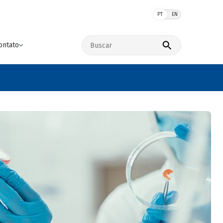
PT
EN
Buscar no site
ontato