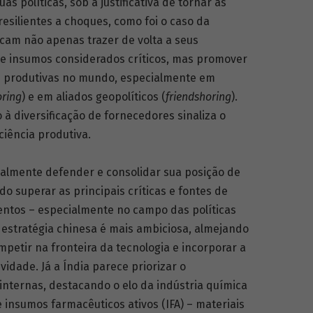
s políticas, sob a justificativa de tornar as
esilientes a choques, como foi o caso da
cam não apenas trazer de volta a seus
 e insumos considerados críticos, mas promover
es produtivas no mundo, especialmente em
oring
) e em aliados geopolíticos (
friendshoring
).
à diversificação de fornecedores sinaliza o
ciência produtiva.
ipalmente defender e consolidar sua posição de
o superar as principais críticas e fontes de
mentos – especialmente no campo das políticas
estratégia chinesa é mais ambiciosa, almejando
tir na fronteira da tecnologia e incorporar a
dade. Já a Índia parece priorizar o
nternas, destacando o elo da indústria química
insumos farmacêuticos ativos (IFA) – materiais