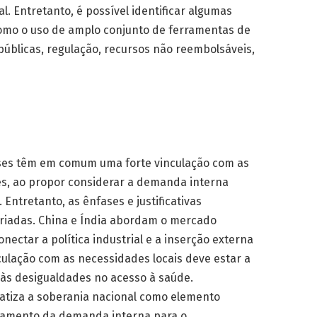
al. Entretanto, é possível identificar algumas
como o uso de amplo conjunto de ferramentas de
s públicas, regulação, recursos não reembolsáveis,
aíses têm em comum uma forte vinculação com as
s, ao propor considerar a demanda interna
 Entretanto, as ênfases e justificativas
ariadas. China e Índia abordam o mercado
ectar a política industrial e a inserção externa
nculação com as necessidades locais deve estar a
e às desigualdades no acesso à saúde.
atiza a soberania nacional como elemento
namento da demanda interna para o