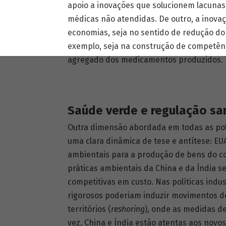
apoio a inovações que solucionem lacuna
médicas não atendidas. De outro, a inova
economias, seja no sentido de redução d
exemplo, seja na construção de competênc
agregado dos medicamentos produzidos.
Saúde verde e regulação san
Outra dimensão abordada em todas as polít
uma clara dinâmica de tese e antítese: EU
ambientais para a produção de bens do c
práticas ambientais da China e da Índia s
competitivas em custo. Nas políticas indu
rigorosos poderiam induzir movimentos de
territórios (
reshoring
), onde as medidas de
vez, China e Índia estão atentas aos novos