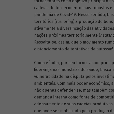
fornecedores como objetivo principal de sua
cadeias de fornecimento mais robustas e r
pandemia de Covid-19. Nesse sentido, bus
territórios (
reshoring
) a produção de bens
ativamente a diversificação das atividad
nações próximas territorialmente (
nearsh
Ressalta-se, assim, que o movimento rumo 
distanciamento de tentativas de autossufi
China e Índia, por seu turno, visam princ
liderança nas indústrias de saúde, buscand
vulnerabilidade na disputa pelos investi
ambientais. Com mais poder econômico, a 
não apenas defender-se, mas também compe
demanda interna como fonte de competitivi
adensamento de suas cadeias produtivas i
que pode ser mobilizado pela produção de 