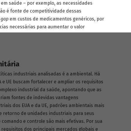
s em saúde – por exemplo, as necessidades
ção é fonte de competitividade dessas
o
gap
em custos de medicamentos genéricos, por
ias necessárias para aumentar o valor
itária
icas industriais analisadas é a ambiental. Há
A e UE buscam fortalecer e ampliar os requisitos
omplexo industrial da saúde, apontando que as
eriam fontes de indevidas vantagens
striais dos EUA e da UE, padrões ambientais mais
 retorno de unidades industriais para seus
 comando e controle são mais efetivas. Por sua
 requisitos dos principais mercados globais e