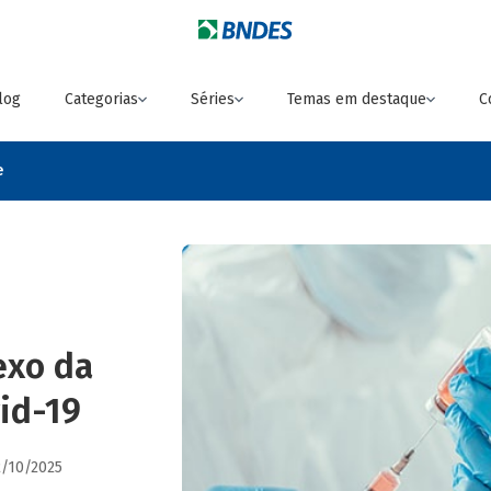
log
Categorias
Séries
Temas em destaque
C
e
exo da
id-19
2/10/2025