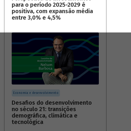
para o período 2025-2029 é
positiva, com expansão média
entre 3,0% e 4,5%
Economia e desenvolvimento
Desafios do desenvolvimento
no século 21: transições
demográfica, climática e
tecnológica