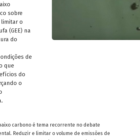
aixo
ico sobre
limitar o
ufa (GEE) na
tura do
condições de
eo que
efícios do
orçando o
o
a.
baixo carbono é tema recorrente no debate
ntal. Reduzir e limitar o volume de emissões de