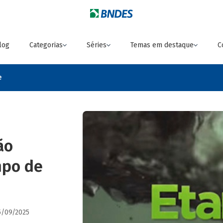
log
Categorias
Séries
Temas em destaque
C
e
ão
mpo de
5/09/2025