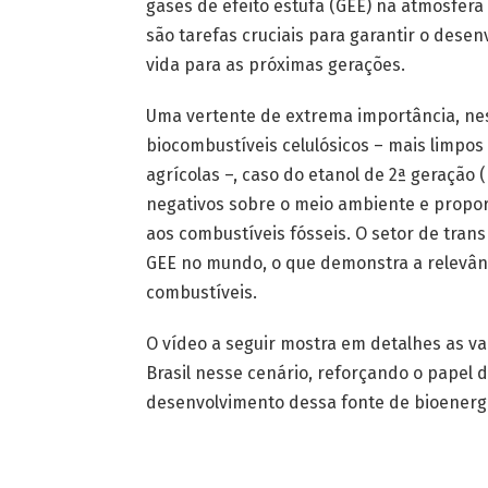
gases de efeito estufa (GEE) na atmosfer
são tarefas cruciais para garantir o des
vida para as próximas gerações.
Uma vertente de extrema importância, nes
biocombustíveis celulósicos – mais limpos
agrícolas –, caso do etanol de 2ª geração
negativos sobre o meio ambiente e propo
aos combustíveis fósseis. O setor de tra
GEE no mundo, o que demonstra a relevânc
combustíveis.
O vídeo a seguir mostra em detalhes as va
Brasil nesse cenário, reforçando o papel 
desenvolvimento dessa fonte de bioenerg