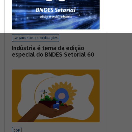
Lançamentos de publicações
Indústria é tema da edição
especial do BNDES Setorial 60
COP