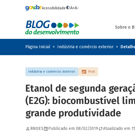
Pular para o conteúdo principal
A+
A-
Acessibilidade
Sobre o B
Página Inicial
Indústria e comércio exterior
Detalh
Indústria e comércio exterior
Post
Etanol de segunda geraç
(E2G): biocombustível li
grande produtividade
BNDES
Publicado em 08/02/2019
Atualizado em 1