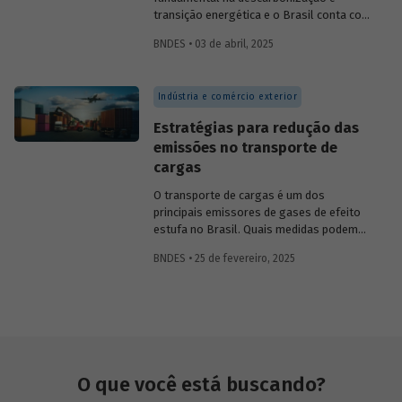
transição energética e o Brasil conta com
os recursos naturais necessários para
BNDES • 03 de abril, 2025
despontar como
player
nesse setor.
Conversamos com
Constantine
Karayannopoulos
, especialista na
Indústria e comércio exterior
indústria de terras raras e minerais
críticos, para entender o potencial do
Estratégias para redução das
Brasil e alguns passos que precisam ser
emissões no transporte de
tomados para alcançarmos esse objetivo.
cargas
O transporte de cargas é um dos
principais emissores de gases de efeito
estufa no Brasil. Quais medidas podem
ser adotadas para reduzir seu impacto
BNDES • 25 de fevereiro, 2025
ambiental? Confira as estratégias que
podem tornar o setor mais sustentável.
O que você está buscando?