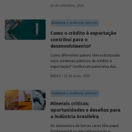
do BNDES, e representantes de duas das
24 de setembro, 2025
novas empresas investidas pela
BNDESPAR – Vinicius Mazza, Diretor de
Finanças e Gente e Gestão da Santa Clara
Indústria e comércio exterior
Agrociência Industrial, e Eduardo Couto,
CFO da Eve Air Mobility – sobre a
Como o crédito à exportação
importância da atuação de bancos de
contribui para o
desenvolvimento no mercado de capitais,
desenvolvimento?
a nova estratégia do BNDES e os planos
das investidas.
Como diferentes países têm estruturado
seus sistemas públicos de crédito à
exportação? Confira um panorama das
principais experiências internacionais e
BNDES • 23 de maio, 2025
entenda como esses sistemas
contribuem para o crescimento
econômico, a inovação e a inserção
Indústria e comércio exterior
competitiva no mercado global.
Minerais críticos:
oportunidades e desafios para
a indústria brasileira
Os elementos de terras raras têm papel
fundamental na descarbonização e