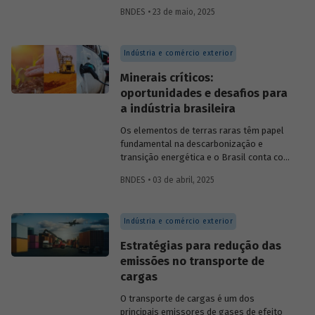
principais experiências internacionais e
BNDES • 23 de maio, 2025
entenda como esses sistemas
contribuem para o crescimento
econômico, a inovação e a inserção
Indústria e comércio exterior
competitiva no mercado global.
Minerais críticos:
oportunidades e desafios para
a indústria brasileira
Os elementos de terras raras têm papel
fundamental na descarbonização e
transição energética e o Brasil conta com
os recursos naturais necessários para
BNDES • 03 de abril, 2025
despontar como
player
nesse setor.
Conversamos com
Constantine
Karayannopoulos
, especialista na
Indústria e comércio exterior
indústria de terras raras e minerais
críticos, para entender o potencial do
Estratégias para redução das
Brasil e alguns passos que precisam ser
emissões no transporte de
tomados para alcançarmos esse objetivo.
cargas
O transporte de cargas é um dos
principais emissores de gases de efeito