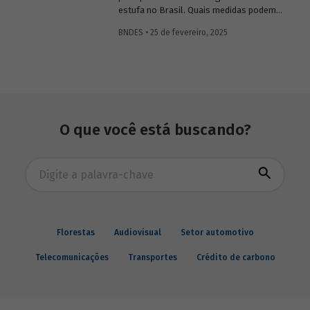
estufa no Brasil. Quais medidas podem
ser adotadas para reduzir seu impacto
BNDES • 25 de fevereiro, 2025
ambiental? Confira as estratégias que
podem tornar o setor mais sustentável.
O que você está buscando?
Busca avançada
Florestas
Audiovisual
Setor automotivo
Telecomunicações
Transportes
Crédito de carbono