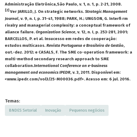
Administração Eletrônica,São Paulo, v. 1, n. 1, p. 2-21, 2008.
[2]
Ver JARILLO, J. On strategic networks.
Strategic Management
Journal
, v. 9, n. I, p. 31-41, 1988; PARK, H.; UNGSON, G. Interfi rm
rivalry and managerial complexity: a conceptual framework of
aliance failure.
Organization Science
, v. 12, n. I, p. 253-281, 2001;
BARCELLOS, P. et al. Insucesso em redes de cooperação:
estudos multicasos.
Revista Portuguesa e Brasileira de Gestão
,
out.-dez. 2012; e CASALS, F. The SME co-operation framework: a
multi-method secondary research approach to SME
collaboration.
International Conference on e-business
management and economics IPEDR
, v. 3, 2011. Disponível em:
<www.ipedr.com/vol3/25-M00036.pdf>. Acesso em: 6 jul. 2016.
Temas:
BNDES Setorial
Inovação
Pequenos negócios