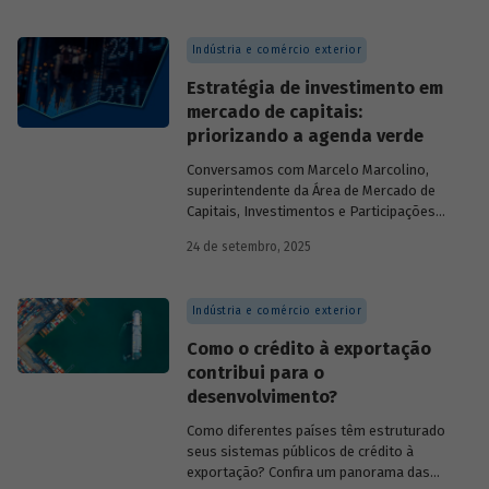
Indústria e comércio exterior
Estratégia de investimento em
mercado de capitais:
priorizando a agenda verde
Conversamos com
Marcelo Marcolino,
superintendente da Área de Mercado de
Capitais, Investimentos e Participações
do BNDES, e representantes de duas das
24 de setembro, 2025
novas empresas investidas pela
BNDESPAR – Vinicius Mazza, Diretor de
Finanças e Gente e Gestão da Santa Clara
Indústria e comércio exterior
Agrociência Industrial, e Eduardo Couto,
CFO da Eve Air Mobility – sobre a
Como o crédito à exportação
importância da atuação de bancos de
contribui para o
desenvolvimento no mercado de capitais,
desenvolvimento?
a nova estratégia do BNDES e os planos
das investidas.
Como diferentes países têm estruturado
seus sistemas públicos de crédito à
exportação? Confira um panorama das