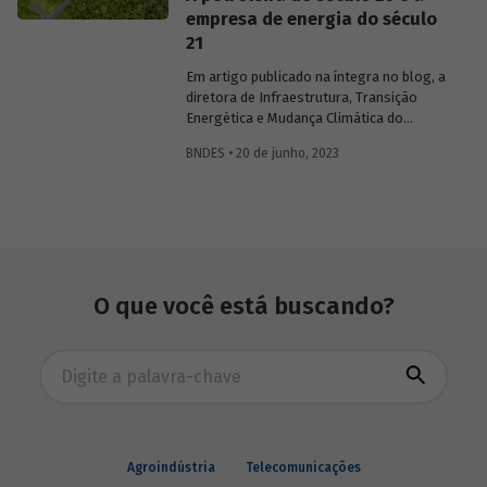
empresa de energia do século
21
Em artigo publicado na íntegra no blog, a
diretora de Infraestrutura, Transição
Energética e Mudança Climática do
BNDES, Luciana Costa, discute se faz
BNDES • 20 de junho, 2023
sentido o Brasil em 2023 pesquisar a
exploração futura de petróleo na região
da chamada "margem equatorial",
abordando questões técnicas a serem
detalhadas e o que isso representa no
contexto de transição energética para
economia neutra em carbono.
O que você está buscando?
Busca avançada
Agroindústria
Telecomunicações