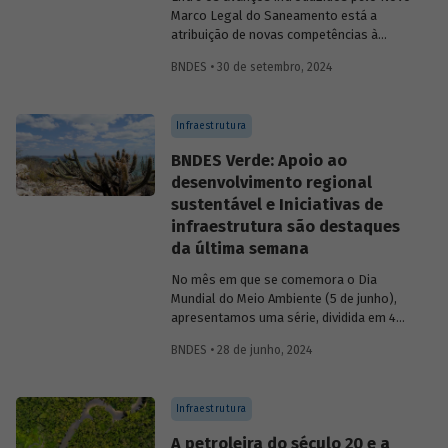
Marco Legal do Saneamento está a
atribuição de novas competências à
Agência Nacional de Águas e Saneamento
BNDES • 30 de setembro, 2024
Básico (ANA) para regularização do setor.
Artigo da Revista do BNDES 59 discute os
desafios desse percurso e a importância
Infraestrutura
de superá-los.
BNDES Verde: Apoio ao
desenvolvimento regional
sustentável e Iniciativas de
infraestrutura são destaques
da última semana
No mês em que se comemora o Dia
Mundial do Meio Ambiente (5 de junho),
apresentamos uma série, dividida em 4
partes, com as principais iniciativas do
BNDES • 28 de junho, 2024
BNDES relacionadas ao tema. Os
destaques da última semana são: Apoio
ao desenvolvimento regional sustentável
Infraestrutura
e Iniciativas de infraestrutura.
A petroleira do século 20 e a