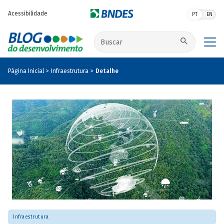
Pular para o conteúdo principal
Acessibilidade
PT
EN
Buscar no site
Página Inicial
Infraestrutura
Detalhe
Infraestrutura