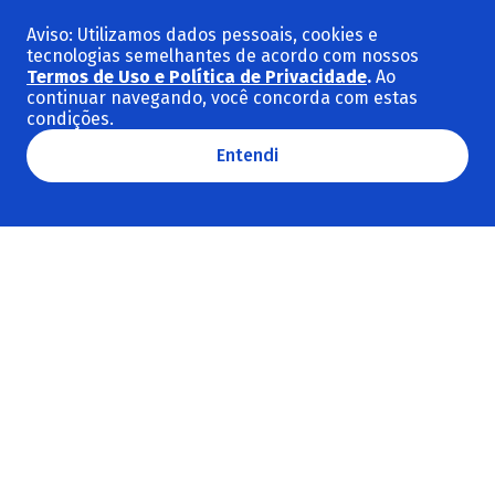
Infraestrutura
Aviso: Utilizamos dados pessoais, cookies e
tecnologias semelhantes de acordo com nossos
Meio ambiente e clima
Termos de Uso e Política de Privacidade
.
Ao
Social e cultura
continuar navegando, você concorda com estas
condições.
Ver todas as categorias
Entendi
Temas em destaque
Sustentabilidade
BNDES
BNDES Setorial
Macroeconomia
Revista do BNDES
Investimento
Ver todos os temas