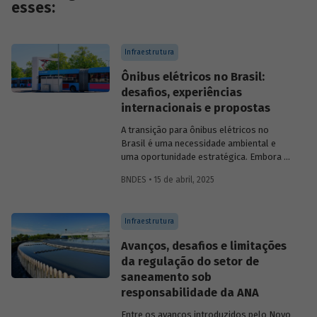
esses:
Infraestrutura
Ônibus elétricos no Brasil:
desafios, experiências
internacionais e propostas
A transição para ônibus elétricos no
Brasil é uma necessidade ambiental e
uma oportunidade estratégica. Embora os
desafios sejam significativos,
BNDES • 15 de abril, 2025
experiências internacionais comprovam
que soluções inovadoras e políticas
públicas robustas podem acelerar essa
Infraestrutura
transformação.
Avanços, desafios e limitações
da regulação do setor de
saneamento sob
responsabilidade da ANA
Entre os avanços introduzidos pelo Novo