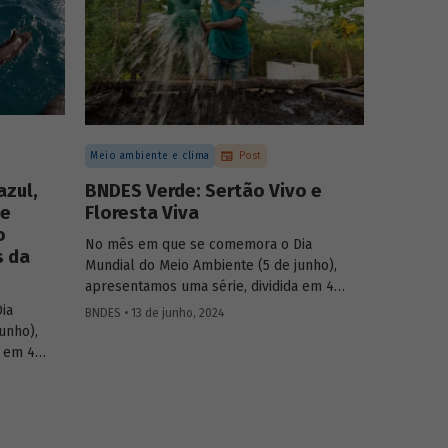
Meio ambiente e clima
Post
azul,
BNDES Verde: Sertão Vivo e
 e
Floresta Viva
o
No mês em que se comemora o Dia
s da
Mundial do Meio Ambiente (5 de junho),
apresentamos uma série, dividida em 4
partes, com as principais iniciativas do
ia
BNDES • 13 de junho, 2024
BNDES relacionadas ao tema. Os destaques
unho),
da 2ª semana são: “Sertão Vivo” e “Floresta
a em 4
Viva”.
as do
 destaques
Apoio à
l com