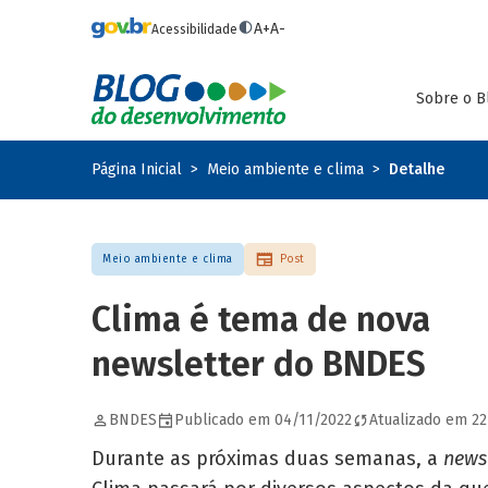
Pular para o conteúdo principal
A+
A-
Acessibilidade
Sobre o B
Página Inicial
Meio ambiente e clima
Detalhe
Meio ambiente e clima
Post
Clima é tema de nova
newsletter do BNDES
BNDES
Publicado em 04/11/2022
Atualizado em 2
Durante as próximas duas semanas, a
news