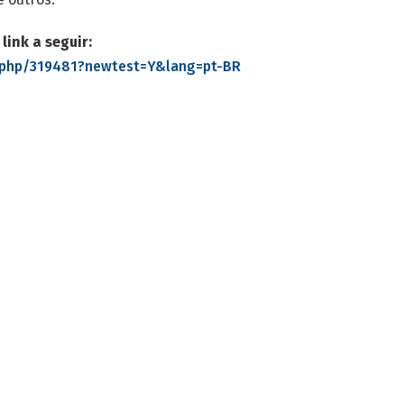
link a seguir:
x.php/319481?newtest=Y&lang=pt-BR