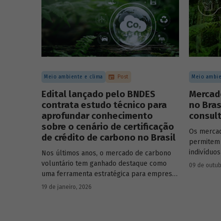
Meio ambiente e clima
Post
Meio ambie
Edital lançado pelo BNDES
Mercad
contrata estudo técnico para
no Bras
aprofundar conhecimento
consult
sobre o cenário de certificação
Os mercad
de crédito de carbono no Brasil
permitem 
indivíduo
Nos últimos anos, o mercado de carbono
partir da
voluntário tem ganhado destaque como
09 de outub
projetos 
uma ferramenta estratégica para empresas
captura d
que buscam reduzir sua pegada de
19 de janeiro, 2026
realizara
carbono e demonstrar compromisso
certifica
climático.
voluntário