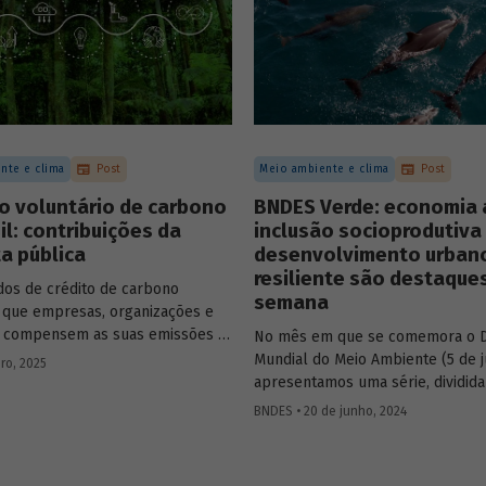
nte e clima
Post
Meio ambiente e clima
Post
o voluntário de carbono
BNDES Verde: economia 
il: contribuições da
inclusão socioprodutiva
a pública
desenvolvimento urban
resiliente são destaque
os de crédito de carbono
semana
que empresas, organizações e
s compensem as suas emissões a
No mês em que se comemora o D
 compra de créditos gerados por
Mundial do Meio Ambiente (5 de j
ro, 2025
de redução de emissões e/ou de
apresentamos uma série, dividid
e carbono. O BNDES e o MMA
partes, com as principais iniciativ
BNDES • 20 de junho, 2024
m uma consulta pública sobre a
BNDES relacionadas ao tema. Os
ção de carbono no mercado
da 3ª semana são: “BNDES Azul”, 
 do Brasil e reuniram
inclusão produtiva urbana e rura