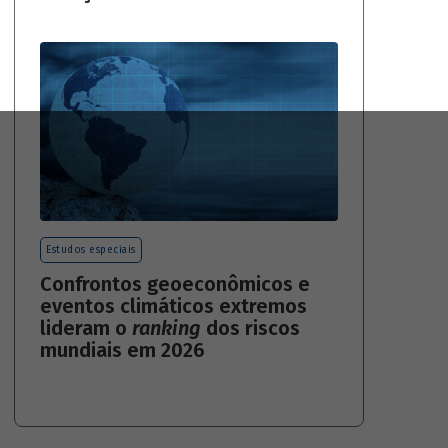
Estudos especiais
Confrontos geoeconômicos e
eventos climáticos extremos
lideram o
ranking
dos riscos
mundiais em 2026