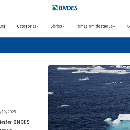
log
Categorias
Séries
Temas em destaque
C
2/10/2025
letter
BNDES