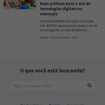
nacional. Conheça o perfil das causas de
Boas práticas para o uso de
óbito na região e entenda quais são os
tecnologias digitais na
desafios para ampliar a infraestrutura de
educação
saúde, considerando as particularidades
da Amazônia Legal.
A Iniciativa BNDES Educação Conectada
(IEC-BNDES) apoia projetos para o uso de
tecnologia em escolas brasileiras,
testando modelos de implementação que
BNDES • 02 de setembro, 2021
possam ser replicados em outros
programas e políticas. Veja como foi
construída a estratégia de
monitoramento e avaliação (M&A) da
iniciativa e confira as boas práticas
identificadas no relatório que avalia os
resultados da experiência em quatro
O que você está buscando?
territórios participantes.
Busca avançada