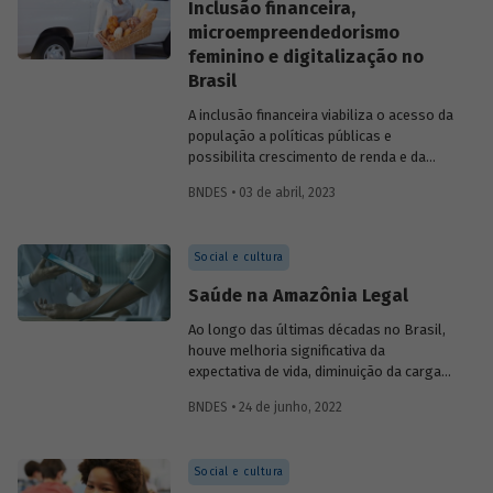
Inclusão financeira,
microempreendedorismo
feminino e digitalização no
Brasil
A inclusão financeira viabiliza o acesso da
população a políticas públicas e
possibilita crescimento de renda e da
atividade econômica. No entanto, o
BNDES • 03 de abril, 2023
acesso a serviços financeiros no Brasil
enfrenta gargalos e reflete
desigualdades presentes na sociedade.
Social e cultura
Este artigo, assinado por Helena Tenório,
faz um breve diagnóstico desse tema e
Saúde na Amazônia Legal
aponta possíveis efeitos positivos
decorrentes da digitalização financeira,
Ao longo das últimas décadas no Brasil,
com atenção especial à participação das
houve melhoria significativa da
mulheres.
expectativa de vida, diminuição da carga
de enfermidades e convergência dos
BNDES • 24 de junho, 2022
indicadores entre as regiões do país. Na
Amazônia Legal, ocorreram avanços
significativos, embora a região ainda
Social e cultura
registre índices inferiores à média