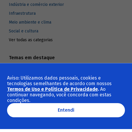
Indústria e comércio exterior
Infraestrutura
Meio ambiente e clima
Social e cultura
Ver todas as categorias
Temas em destaque
Sustentabilidade
Aviso: Utilizamos dados pessoais, cookies e
BNDES
tecnologias semelhantes de acordo com nossos
Termos de Uso e Política de Privacidade
.
Ao
BNDES Setorial
continuar navegando, você concorda com estas
Macroeconomia
condições.
Revista do BNDES
Entendi
Investimento
Ver todos os temas