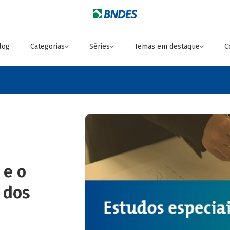
log
Categorias
Séries
Temas em destaque
C
 e o
 dos