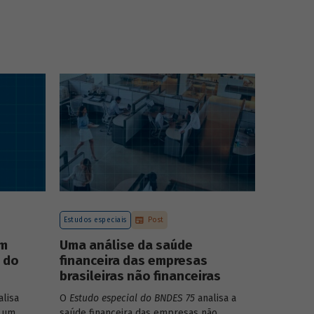
Estudos especiais
Post
um
Uma análise da saúde
o do
financeira das empresas
brasileiras não financeiras
lisa
O
Estudo especial do BNDES 75
analisa a
 um
saúde financeira das empresas não