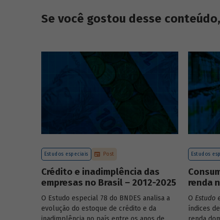
Se você gostou desse conteúdo, 
Estudos especiais
Post
Estudos esp
Crédito e inadimplência das
Consumo
empresas no Brasil – 2012-2025
renda n
O Estudo especial 78 do BNDES analisa a
O
Estudo 
evolução do estoque de crédito e da
índices de
inadimplência no país entre os anos de
renda dom