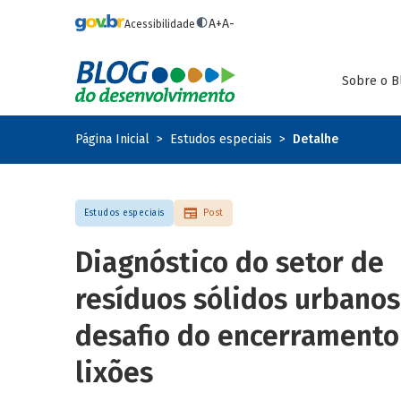
Pular para o conteúdo principal
A+
A-
Acessibilidade
Sobre o B
Página Inicial
Estudos especiais
Detalhe
Estudos especiais
Post
Diagnóstico do setor de
resíduos sólidos urbanos
desafio do encerramento
lixões