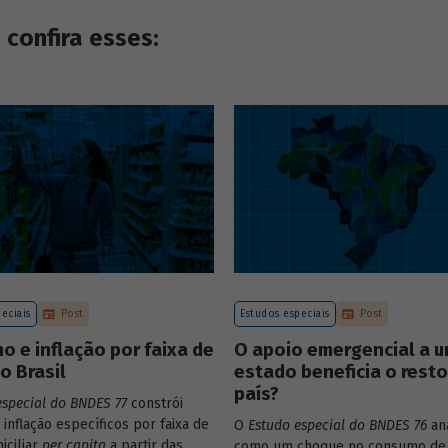
confira esses:
eciais
Post
Estudos especiais
Post
 e inflação por faixa de
O apoio emergencial a 
o Brasil
estado beneficia o rest
país?
especial do BNDES 77
constrói
 inflação específicos por faixa de
O
Estudo especial do BNDES 76
ana
iciliar
per capita
a partir das
como um choque no consumo de