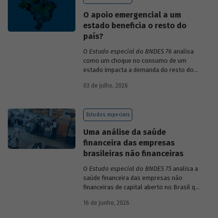
decis durante o período.
O apoio emergencial a um
estado beneficia o resto do
país?
O
Estudo especial do BNDES 76
analisa
como um choque no consumo de um
estado impacta a demanda do resto do
país, usando como exemplo o caso do Rio
03 de julho, 2026
Grande do Sul.
Estudos especiais
Uma análise da saúde
financeira das empresas
brasileiras não financeiras
O
Estudo especial do BNDES 75
analisa a
saúde financeira das empresas não
financeiras de capital aberto no Brasil que
apresentaram negociação em bolsa de
16 de junho, 2026
valores. Para isso, parte de uma amostra
de 265 empresas – excluindo-se o setor