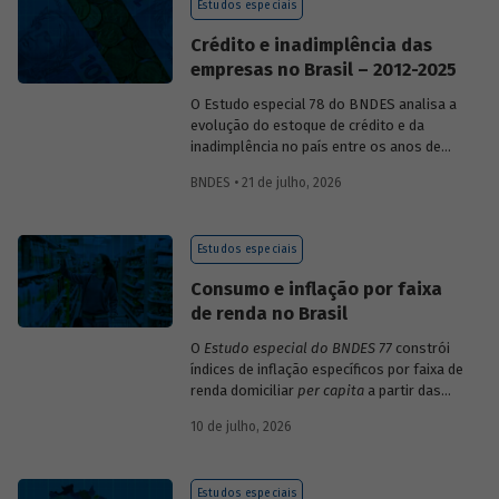
Estudos especiais
Crédito e inadimplência das
empresas no Brasil – 2012-2025
O Estudo especial 78 do BNDES analisa a
evolução do estoque de crédito e da
inadimplência no país entre os anos de
2012 e 2025, explorando dois recortes
BNDES • 21 de julho, 2026
analíticos complementares: o porte da
empresa e o setor de atividade
econômica.
Estudos especiais
Consumo e inflação por faixa
de renda no Brasil
O
Estudo especial do BNDES 77
constrói
índices de inflação específicos por faixa de
renda domiciliar
per capita
a partir das
estruturas de consumo da POF 2017-2018
10 de julho, 2026
associadas às variações de preços dos
itens que compõem o IPCA. Emprega
ainda os microdados da Pnad Contínua
Estudos especiais
para analisar a evolução da renda dos