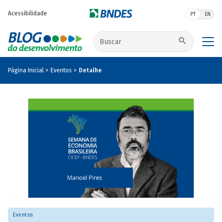
Pular para o conteúdo principal
Acessibilidade
PT
EN
Buscar no site
Página Inicial
Eventos
Detalhe
Eventos