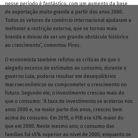
nesse período é fantástico, com um aumento da base
de exportação muito grande a partir dos anos 2000.
Todos os vetores de comércio internacional ajudaram a
melhorar a restrição externa, que se tornou mais
branda e deixou de ser um grande obstáculo histórico
ao crescimento”, comentou Pires.
O economista também refutou as críticas de que o
alegado excesso de estímulos ao consumo, durante o
governo Lula, poderia resultar em desequilíbrios
macroeconômicos ou comprometer o crescimento no
futuro. Segundo ele, o investimento cresceu mais do
que o consumo: “A taxa de investimento se acelerou nos
anos 2000 e, na maior parte dos anos, cresceu bem
acima do consumo. Em 2010, o PIB era 43% maior do
que em 2000. Neste mesmo ano, o consumo das
famílias foi 45% superior ao nível de 2000, enquanto os