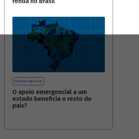
renda no Brasil
Estudos especiais
O apoio emergencial a um
estado beneficia o resto do
país?