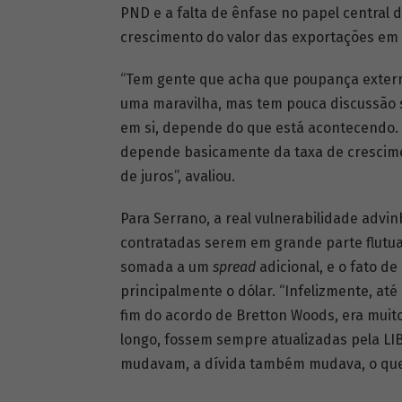
PND e a falta de ênfase no papel central 
crescimento do valor das exportações em r
“Tem gente que acha que poupança externa
uma maravilha, mas tem pouca discussão s
em si, depende do que está acontecendo.
depende basicamente da taxa de crescime
de juros”, avaliou.
Para Serrano, a real vulnerabilidade advin
contratadas serem em grande parte flutu
somada a um
spread
adicional, e o fato d
principalmente o dólar. “Infelizmente, até
fim do acordo de Bretton Woods, era mui
longo, fossem sempre atualizadas pela LI
mudavam, a dívida também mudava, o que no