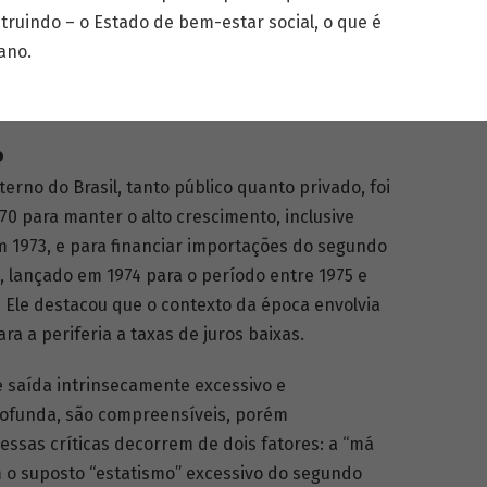
truindo – o Estado de bem-estar social, o que é
ano.
o
erno do Brasil, tanto público quanto privado, foi
0 para manter o alto crescimento, inclusive
m 1973, e para financiar importações do segundo
 lançado em 1974 para o período entre 1975 e
. Ele destacou que o contexto da época envolvia
ra a periferia a taxas de juros baixas.
e saída intrinsecamente excessivo e
profunda, são compreensíveis, porém
, essas críticas decorrem de dois fatores: a “má
 o suposto “estatismo” excessivo do segundo