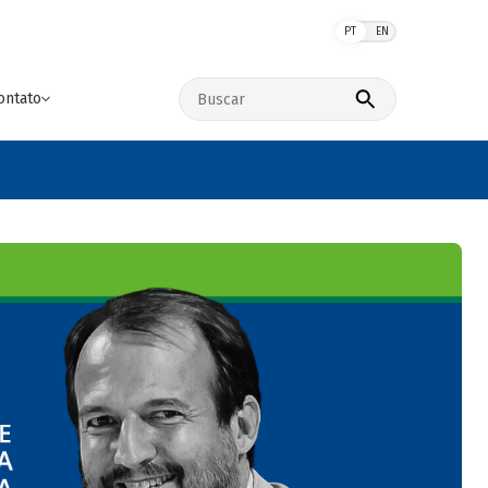
PT
EN
Buscar no site
ontato