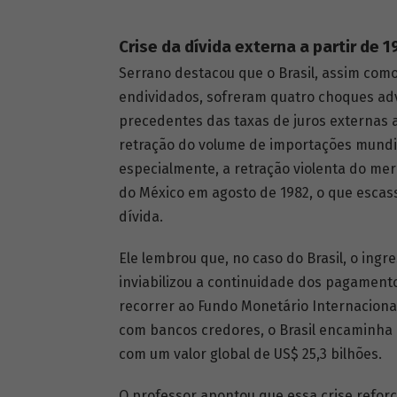
Crise da dívida externa a partir de 
Serrano destacou que o Brasil, assim com
endividados, sofreram quatro choques ad
precedentes das taxas de juros externas a
retração do volume de importações mundiai
especialmente, a retração violenta do mer
do México em agosto de 1982, o que escas
dívida.
Ele lembrou que, no caso do Brasil, o ingr
inviabilizou a continuidade dos pagamentos
recorrer ao Fundo Monetário Internaciona
com bancos credores, o Brasil encaminha 
com um valor global de US$ 25,3 bilhões.
O professor apontou que essa crise reforç