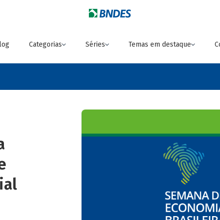
log
Categorias
Séries
Temas em destaque
C
a
e
ial