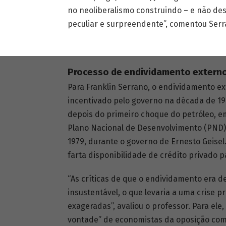
no neoliberalismo construindo – e não des
peculiar e surpreendente”, comentou Serr
Processo de endividamento extern
Para Franklin Serrano, o endividamento ext
incentivado pelo governo na década de 197
depois do primeiro choque do petróleo, e
Plano Nacional de Desenvolvimento (PND),
1979, durante o governo de Ernesto Geisel
farta disponibilidade de crédito privado pa
“As críticas de que o endividamento era d
insustentável, o que levaria a uma crise 
exageradas”, avaliou o professor. Para ele
vontade” de economistas da oposição com