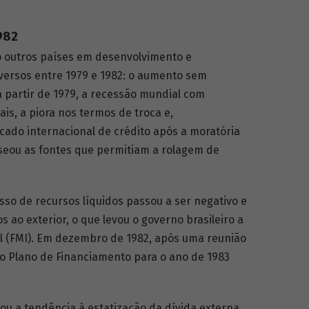
1982
o outros países em desenvolvimento e
versos entre 1979 e 1982: o aumento sem
 partir de 1979, a recessão mundial com
s, a piora nos termos de troca e,
cado internacional de crédito após a moratória
seou as fontes que permitiam a rolagem de
esso de recursos líquidos passou a ser negativo e
 ao exterior, o que levou o governo brasileiro a
l (FMI). Em dezembro de 1982, após uma reunião
o Plano de Financiamento para o ano de 1983
ou a tendência à estatização da dívida externa