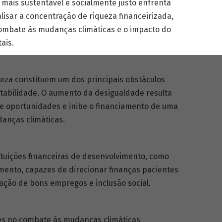
ais sustentável e socialmente justo enfrenta
alisar a concentração de riqueza financeirizada,
ombate às mudanças climáticas e o impacto do
ais.
ueza constituem um dos principais obstáculos
ntabilidade. O aumento da desigualdade resulta
 e oportunidades e inibe o financiamento de uma
anças climáticas.
tituições financeiras de desenvolvimento, como
mento, capazes de direcionar finanças pacientes
ração de bons empregos e inclusão social.
es no combate às mudanças climáticas