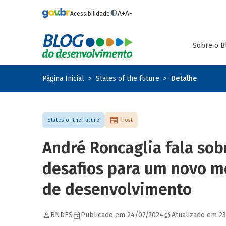
Pular para o conteúdo principal
A+
A-
Acessibilidade
Sobre o B
Página Inicial
States of the future
Detalhe
States of the future
Post
André Roncaglia fala sob
desafios para um novo m
de desenvolvimento
BNDES
Publicado em 24/07/2024
Atualizado em 2