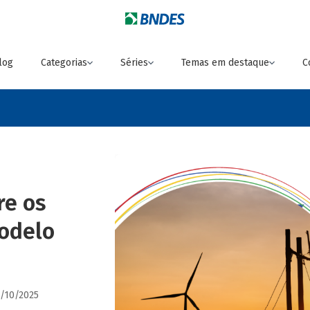
log
Categorias
Séries
Temas em destaque
C
re os
odelo
3/10/2025