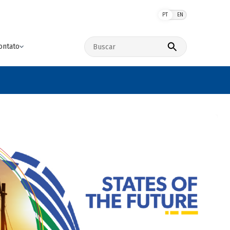
PT
EN
Buscar no site
ontato