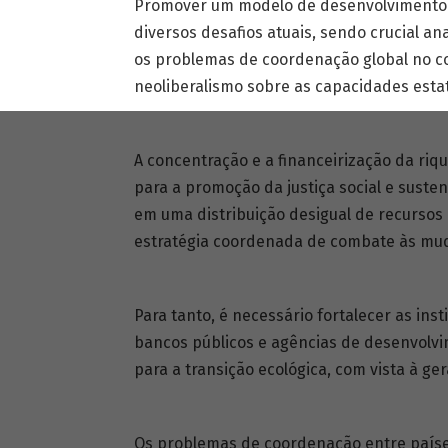
Promover um modelo de desenvolvimento m
diversos desafios atuais, sendo crucial an
os problemas de coordenação global no c
neoliberalismo sobre as capacidades estat
A concentração e a financeirização da riq
para a promoção da justiça social e suste
em uma distribuição desigual de recursos
estratégia coordenada de combate às mud
Para tanto, é necessário fortalecer as ins
bancos públicos e agências de desenvolvi
para a transição ecológica, com vista à ge
Os problemas de coordenação entre país