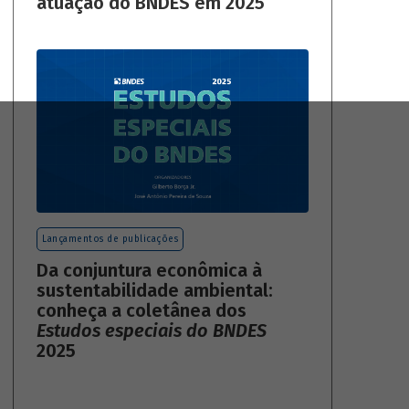
atuação do BNDES em 2025
Lançamentos de publicações
Da conjuntura econômica à
sustentabilidade ambiental:
conheça a coletânea dos
Estudos especiais do BNDES
2025