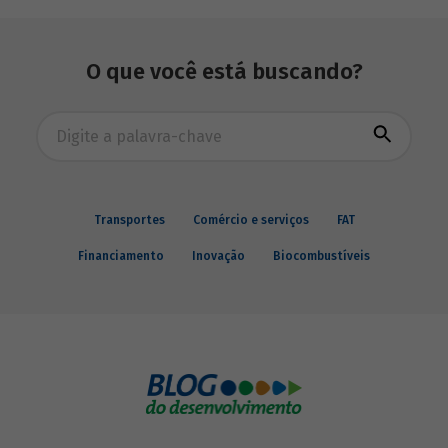
Richard Kozul-Wright
, diretor da
Divisão de Globalização e Estratégias da
Unctad compartilha conosco sua visão
O que você está buscando?
sobre o tema.
Busca avançada
Transportes
Comércio e serviços
FAT
Financiamento
Inovação
Biocombustíveis