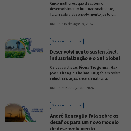
Cinco mulheres, que discutem o
desenvolvimento internacionalmente,
falam sobre desenvolvimento justo e
inclusivo no contexto dos desafios
BNDES • 16 de agosto, 2024
contemporâneos.
States of the future
Desenvolvimento sustentável,
industrialização e o Sul Global
Os especialistas
Fiona Tregenna, Ha-
Joon Chang
e
Thelma Krug
falam sobre
industrialização, crise climática, a
importância das políticas industriais e a
BNDES • 06 de agosto, 2024
gestão do Estado no contexto do
desenvolvimento do Sul Global.
States of the future
André Roncaglia fala sobre os
desafios para um novo modelo
de desenvolvimento