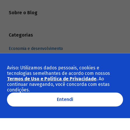
Sobre o Blog
Categorias
Economia e desenvolvimento
Indústria e comércio exterior
Infraestrutura
Aviso: Utilizamos dados pessoais, cookies e
tecnologias semelhantes de acordo com nossos
Meio ambiente e clima
Termos de Uso e Política de Privacidade
.
Ao
Social e cultura
continuar navegando, você concorda com estas
condições.
Ver todas as categorias
Entendi
Temas em destaque
Sustentabilidade