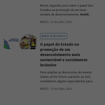
Neste segundo
post
sobre o papel dos
Estados na promoção de um novo
modelo de desenvolvimento,
André
Roncaglia
, professor de Economia da
BNDES • 24 de julho, 2024
Unifesp e Pesquisador Associado ao FGV-
IBRE, compartilha com os leitores sua
visão sobre o tema.
States of the future
O papel do Estado na
promoção de um
desenvolvimento mais
sustentável e socialmente
inclusivo
Para ampliar as discussões do evento
States of the Future
, paralelo ao G20,
convidamos alguns especialistas para
contribuir com sua visão sobre os
BNDES • 23 de julho, 2024
desafios dos Estados na promoção de um
desenvolvimento sustentável e inclusivo
frente às profundas transformações
atuais. Nesse post, o professor doutor