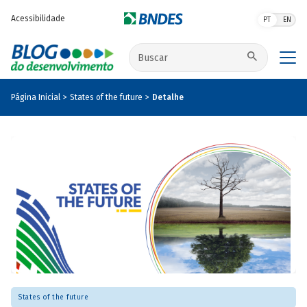
Pular para o conteúdo principal
Acessibilidade
PT
EN
Buscar no site
Página Inicial
States of the future
Detalhe
States of the future