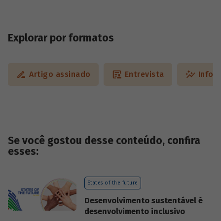
Explorar por formatos
Artigo assinado
Entrevista
Infog
Se você gostou desse conteúdo, confira
esses:
States of the future
Desenvolvimento sustentável é
desenvolvimento inclusivo