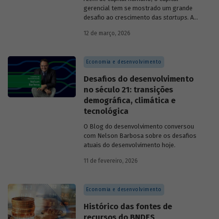
gerencial tem se mostrado um grande
desafio ao crescimento das
startups
. A
avaliação do BNDES Garagem demonstra
12 de março, 2026
como programas de aceleração têm
contribuído para a superação desse
desafio.
Economia e desenvolvimento
Desafios do desenvolvimento
no século 21: transições
demográfica, climática e
tecnológica
O Blog do desenvolvimento conversou
com Nelson Barbosa sobre os desafios
atuais do desenvolvimento hoje.
11 de fevereiro, 2026
Economia e desenvolvimento
Histórico das fontes de
recursos do BNDES