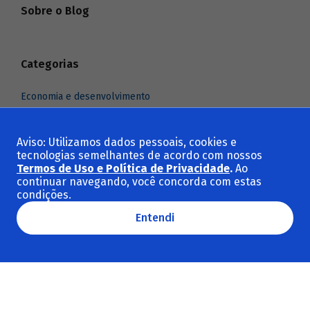
Sobre o Blog
Categorias
Economia e desenvolvimento
Indústria e comércio exterior
Infraestrutura
Aviso: Utilizamos dados pessoais, cookies e
tecnologias semelhantes de acordo com nossos
Meio ambiente e clima
Termos de Uso e Política de Privacidade
.
Ao
Social e cultura
continuar navegando, você concorda com estas
condições.
Ver todas as categorias
Entendi
Temas em destaque
Sustentabilidade
BNDES