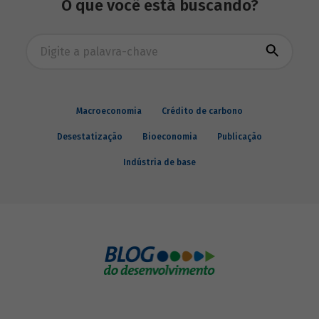
O que você está buscando?
como: Acción Internacional, Banco
Interamericano de Desenvolvimento
(BID), Inter-American Foundation e
Busca avançada
Women’s World Banking.
Macroeconomia
Crédito de carbono
Desestatização
Bioeconomia
Publicação
Indústria de base