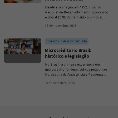
Desde sua criação, em 1952, o Banco
Nacional de Desenvolvimento Econômico
e Social (BNDES) tem sido o principal
financiador do desenvolvimento
26 de novembro, 2025
brasileiro, ocupando um espaço central
na economia do país, principalmente em
momentos de crise, como as de 2008 e
Economia e desenvolvimento
da Covid-19, e no combate à emergência
climática. Para exercer esse papel, no
Microcrédito no Brasil:
entanto, são necessárias sólidas fontes
histórico e legislação
de recursos.
No Brasil, a primeira experiência em
microcrédito foi desenvolvida pela União
Nordestina de Assistência a Pequenas
Organizações nas cidades de Recife (PE)
15 de setembro, 2025
e Salvador (BA). Conhecida como
Programa Uno, funcionou de 1973 a 1991.
Na década de 1980, surgiram as primeiras
unidades da Rede Ceape e do Banco da
Mulher, com objetivo de oferecer crédito a
microempreendedores. Essas instituições
eram afiliadas a redes internacionais, tais