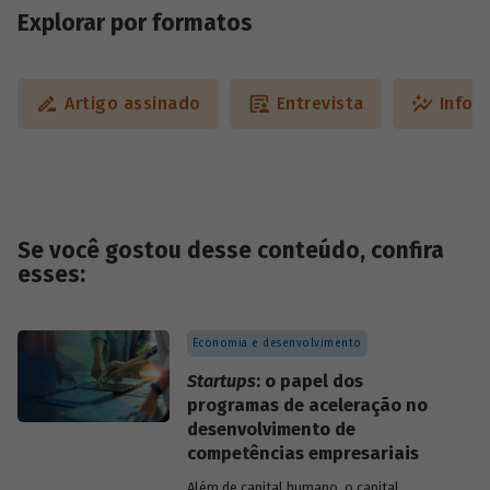
Explorar por formatos
Artigo assinado
Entrevista
Infog
Se você gostou desse conteúdo, confira
esses:
Economia e desenvolvimento
Startups
: o papel dos
programas de aceleração no
desenvolvimento de
competências empresariais
Além de capital humano, o capital