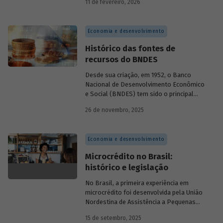
11 de fevereiro, 2026
Economia e desenvolvimento
Histórico das fontes de
recursos do BNDES
Desde sua criação, em 1952, o Banco
Nacional de Desenvolvimento Econômico
e Social (BNDES) tem sido o principal
financiador do desenvolvimento
26 de novembro, 2025
brasileiro, ocupando um espaço central
na economia do país, principalmente em
momentos de crise, como as de 2008 e
Economia e desenvolvimento
da Covid-19, e no combate à emergência
climática. Para exercer esse papel, no
Microcrédito no Brasil:
entanto, são necessárias sólidas fontes
histórico e legislação
de recursos.
No Brasil, a primeira experiência em
microcrédito foi desenvolvida pela União
Nordestina de Assistência a Pequenas
Organizações nas cidades de Recife (PE)
15 de setembro, 2025
e Salvador (BA). Conhecida como