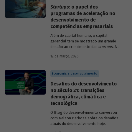
Startups
: o papel dos
programas de aceleração no
desenvolvimento de
competências empresariais
Além de capital humano, o capital
gerencial tem se mostrado um grande
desafio ao crescimento das
startups
. A
avaliação do BNDES Garagem demonstra
12 de março, 2026
como programas de aceleração têm
contribuído para a superação desse
desafio.
Economia e desenvolvimento
Desafios do desenvolvimento
no século 21: transições
demográfica, climática e
tecnológica
O Blog do desenvolvimento conversou
com Nelson Barbosa sobre os desafios
atuais do desenvolvimento hoje.