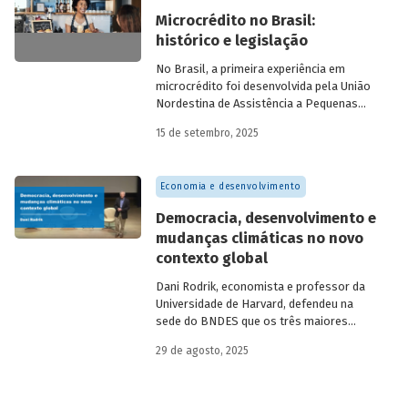
climática. Para exercer esse papel, no
Microcrédito no Brasil:
entanto, são necessárias sólidas fontes
histórico e legislação
de recursos.
No Brasil, a primeira experiência em
microcrédito foi desenvolvida pela União
Nordestina de Assistência a Pequenas
Organizações nas cidades de Recife (PE)
15 de setembro, 2025
e Salvador (BA). Conhecida como
Programa Uno, funcionou de 1973 a 1991.
Na década de 1980, surgiram as primeiras
Economia e desenvolvimento
unidades da Rede Ceape e do Banco da
Mulher, com objetivo de oferecer crédito a
Democracia, desenvolvimento e
microempreendedores. Essas instituições
mudanças climáticas no novo
eram afiliadas a redes internacionais, tais
contexto global
como: Acción Internacional, Banco
Interamericano de Desenvolvimento
Dani Rodrik, economista e professor da
(BID), Inter-American Foundation e
Universidade de Harvard, defendeu na
Women’s World Banking.
sede do BNDES que os três maiores
desafios globais – transição verde,
29 de agosto, 2025
restauração da classe média e redução da
pobreza – exigem a promoção de
mudanças estruturais. Conheça seus
argumentos.