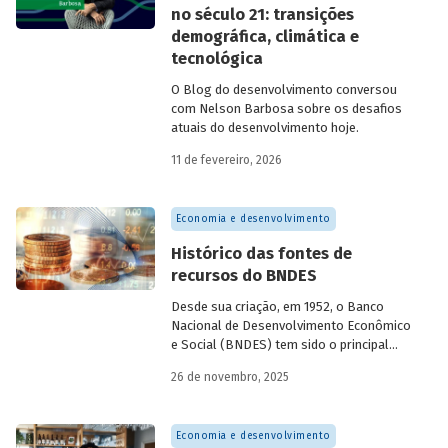
no século 21: transições
demográfica, climática e
tecnológica
O Blog do desenvolvimento conversou
com Nelson Barbosa sobre os desafios
atuais do desenvolvimento hoje.
11 de fevereiro, 2026
Economia e desenvolvimento
Histórico das fontes de
recursos do BNDES
Desde sua criação, em 1952, o Banco
Nacional de Desenvolvimento Econômico
e Social (BNDES) tem sido o principal
financiador do desenvolvimento
26 de novembro, 2025
brasileiro, ocupando um espaço central
na economia do país, principalmente em
momentos de crise, como as de 2008 e
Economia e desenvolvimento
da Covid-19, e no combate à emergência