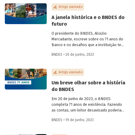
monetária.
Artigo assinado
A janela histórica e o BNDES do
futuro
O presidente do BNDES, Aloizio
Mercadante, escreve sobre os 71 anos do
Banco e os desafios que a instituição tem
para os próximos anos, em artigo
BNDES • 20 de junho, 2023
veiculado no jornal O Globo e publicado
na íntegra no Blog do Desenvolvimento.
Artigo assinado
Um breve olhar sobre a história
do BNDES
Em 20 de junho de 2023, o BNDES
completa 71 anos de existência. Fazendo
as contas, um leitor desavisado poderia
supor que a criação do BNDE em 1952 (o
BNDES • 19 de junho, 2023
“S” só viria trinta anos depois) estaria
associada às políticas nacionalistas.
Essas políticas seriam características do