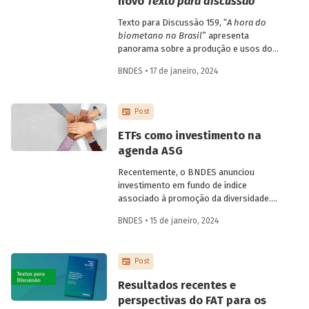
novo
Texto para discussão
Texto para Discussão 159, “
A hora do
biometano no Brasil
” apresenta
panorama sobre a produção e usos do
biometano no país e no mundo,
BNDES • 17 de janeiro, 2024
destacando oportunidades, barreiras e
propostas para o desenvolvimento do
mercado no Brasil.
Post
ETFs como investimento na
agenda ASG
Recentemente, o BNDES anunciou
investimento em fundo de índice
associado à promoção da diversidade.
Trata-se de iniciativa de desenvolvimento
BNDES • 15 de janeiro, 2024
do mercado brasileiro de ETFs e da
promoção da agenda ambiental, social e
de governança (ASG).
Post
Resultados recentes e
perspectivas do FAT para os