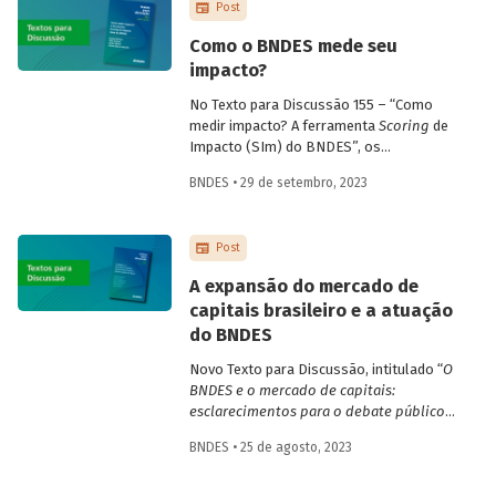
Post
fiscal no período, concluindo que a
importância da pauta se consolidou na
Como o BNDES mede seu
esfera pública, o que na visão dos autores
impacto?
contribui para a sustentabilidade futura
das contas do país.
No Texto para Discussão 155 – “Como
medir impacto? A ferramenta
Scoring
de
Impacto (SIm) do BNDES”, os
economistas Ricardo Barboza, Fábio
BNDES • 29 de setembro, 2023
Roitman, Sandro Peixoto e Antonio
Marcos Ambrozio apresentam o
instrumento desenvolvido pelo Banco
Post
com o propósito de mapear impactos
econômicos, sociais e ambientais de
A expansão do mercado de
projetos de investimento.
capitais brasileiro e a atuação
do BNDES
Novo Texto para Discussão, intitulado “
O
BNDES e o mercado de capitais:
esclarecimentos para o debate público
no Brasil
”, apresenta e discute alguns
BNDES • 25 de agosto, 2023
pontos da relação entre BNDES e
mercado de capitais que vêm sendo
negligenciados ou abordados de maneira