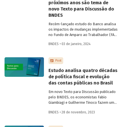
próximos anos são tema de
novo Texto para Discussão do
BNDES
Recém-lançado estudo do Banco analisa
os impactos de mudanças implementadas
no Fundo de Amparo ao Trabalhador (FAT)
nos últimos anos e avalia cenários
BNDES • 03 de janeiro, 2024
futuros para a principal fonte de recursos
para o crédito do Banco.
Post
Estudo analisa quatro décadas
de política fiscal e evolução
das contas públicas no Brasil
Em novo Texto para Discussão publicado
pelo BNDES, os economistas Fabio
Giambiagi e Guilherme Tinoco fazem uma
resenha histórica da evolução das contas
BNDES • 28 de novembro, 2023
públicas e da política fiscal brasileira nas
últimas quatro décadas. O trabalho
registra os avanços e recuos do tema