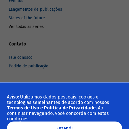
Eventos
Lançamentos de publicações
States of the future
Ver todas as séries
Contato
Fale conosco
Pedido de publicação
Aviso: Utilizamos dados pessoais, cookies e
Voltar ao topo
tecnologias semelhantes de acordo com nossos
Termos de Uso e Política de Privacidade
.
Ao
continuar navegando, você concorda com estas
condições.
© 2025 BNDES - Banco Nacional de Desenvolvimento Econômico e Social.
Todos os direitos reservados.
Entendi