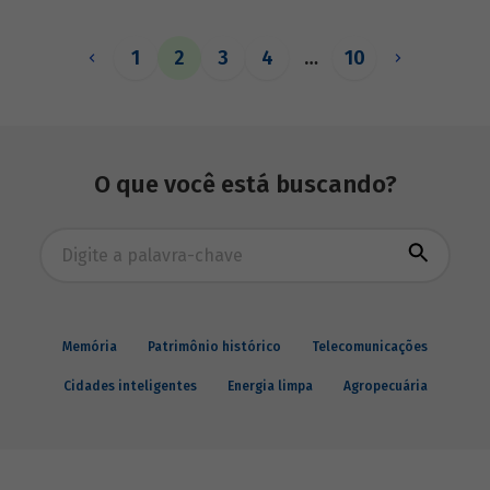
fundamental para o desenvolvimento
sustentável.
1
2
3
4
…
10
O que você está buscando?
Busca avançada
Memória
Patrimônio histórico
Telecomunicações
Cidades inteligentes
Energia limpa
Agropecuária