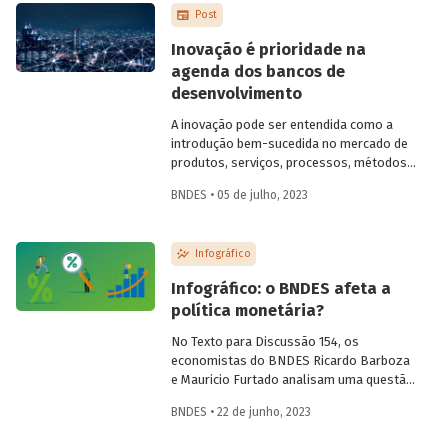
Post
superficial no debate público.
Inovação é prioridade na
agenda dos bancos de
desenvolvimento
A inovação pode ser entendida como a
introdução bem-sucedida no mercado de
produtos, serviços, processos, métodos
e sistemas que não existiam
BNDES • 05 de julho, 2023
anteriormente ou que têm alguma
característica nova e diferente daquelas
em vigor. Segundo o Banco Mundial
Infográfico
(2010), inovações fornecem meios para o
incremento da produção ou do bem-estar
Infográfico: o BNDES afeta a
a partir de um conjunto limitado de
política monetária?
recursos, o que faz com que sejam o
principal motor do desenvolvimento
No Texto para Discussão 154, os
econômico.
economistas do BNDES Ricardo Barboza
e Mauricio Furtado analisam uma questão
recorrente no debate público: o possível
BNDES • 22 de junho, 2023
impacto da atuação do BNDES sobre a
taxa de juro neutra e a potência da política