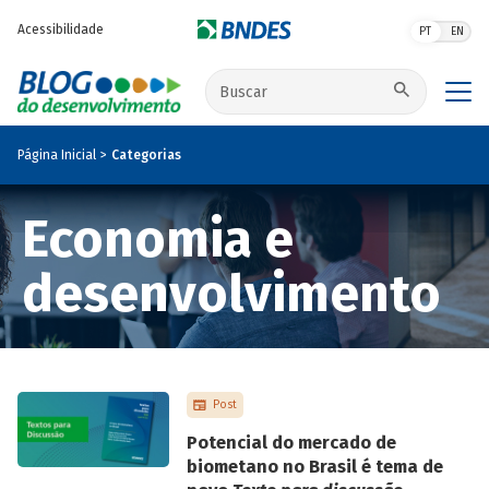
Pular para o conteúdo principal
Acessibilidade
PT
EN
Buscar no site
Página Inicial
Categorias
Economia e
desenvolvimento
Post
Potencial do mercado de
biometano no Brasil é tema de