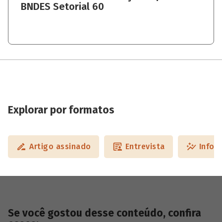
BNDES Setorial 60
Explorar por formatos
Artigo assinado
Entrevista
Infog
Se você gostou desse conteúdo, confira