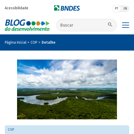
Pular para o conteúdo principal
Acessibilidade
PT
EN
Buscar no site
Página Inicial
COP
Detalhe
COP