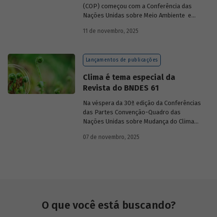
(COP) começou com a Conferência das
Nações Unidas sobre Meio Ambiente e
Desenvolvimento (Unced, do inglês
11 de novembro, 2025
United Nations Conference on
Environment and Development), que
aconteceu no Rio de Janeiro, em 1992, e
Lançamentos de publicações
ficou conhecida como Rio-92 ou Cúpula da
Terra. Na ocasião, representantes de 179
Clima é tema especial da
países – líderes políticos, diplomatas,
Revista do BNDES 61
cientistas, jornalistas e organizações da
sociedade civil – discutiram o impacto das
Na véspera da 30ª edição da Conferências
atividades socioeconômicas para o meio
das Partes Convenção-Quadro das
ambiente. Como principal resultado, os
Nações Unidas sobre Mudança do Clima
países participantes reconheceram os
(COP30), em Belém, o BNDES lança a
graves riscos de um modelo
07 de novembro, 2025
edição 61 da Revista do BNDES.
socioeconômico predatório e excludente.
O que você está buscando?