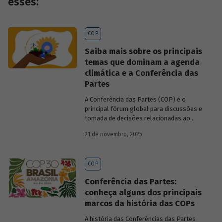
esses:
COP
Saiba mais sobre os principais
temas que dominam a agenda
climática e a Conferência das
Partes
A Conferência das Partes (COP) é o
principal fórum global para discussões e
tomada de decisões relacionadas ao
enfrentamento da crise climática. Tendo
21 de novembro, 2025
em vista a urgência cada vez maior do
tema, o principal objetivo é garantir que
as discussões das mesas de negociações
COP
saiam do discurso e resultem em
compromissos, planos de ações e metas,
Conferência das Partes:
com prazos e recursos definidos.
conheça alguns dos principais
marcos da história das COPs
A história das Conferências das Partes