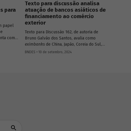
Texto para discussão analisa
s para
atuação de bancos asiáticos de
financiamento ao comércio
exterior
m papel
 e
Texto para Discussão 162, de autoria de
onta com
Bruno Galvão dos Santos, avalia como
 para
eximbanks
de China, Japão, Coreia do Sul,
or.
Índia, Taiwan, Malásia, Tailândia e Turquia
BNDES • 10 de setembro, 2024
conciliam sustentabilidade financeira com a
a indústria
meta de oferecer créditos a custos
s, para
reduzidos, apresentando seus históricos,
 alguns
discutindo seus custos e suas fontes de
s para
financiamento e descrevendo seus
produtos e focos de atuação.