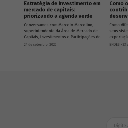
Estratégia de investimento em
Como o
mercado de capitais:
contrib
priorizando a agenda verde
desenv
Conversamos com
Marcelo Marcolino,
Como dife
superintendente da Área de Mercado de
seus sist
Capitais, Investimentos e Participações do
exportaçã
BNDES, e representantes de duas das
principais
24 de setembro, 2025
BNDES • 23 
novas empresas investidas pela BNDESPAR
entenda c
– Vinicius Mazza, Diretor de Finanças e
para o cr
Gente e Gestão da Santa Clara Agrociência
e a inser
Industrial, e Eduardo Couto, CFO da Eve Air
global.
Mobility – sobre a importância da atuação
de bancos de desenvolvimento no
mercado de capitais, a nova estratégia do
BNDES e os planos das investidas.
Busca av