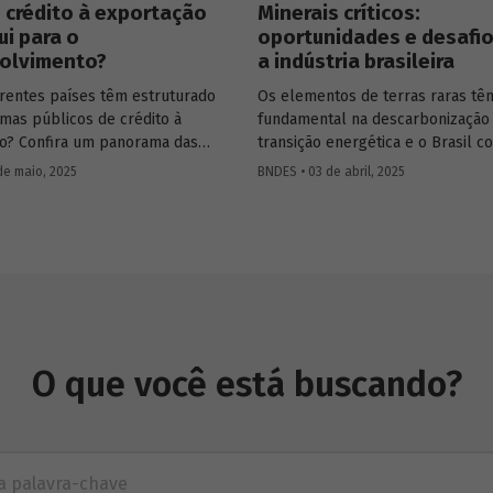
 crédito à exportação
Minerais críticos:
ui para o
oportunidades e desafio
olvimento?
a indústria brasileira
rentes países têm estruturado
Os elementos de terras raras tê
emas públicos de crédito à
fundamental na descarbonização
o? Confira um panorama das
transição energética e o Brasil c
 experiências internacionais e
os recursos naturais necessários
de maio, 2025
BNDES • 03 de abril, 2025
omo esses sistemas contribuem
despontar como
player
nesse set
escimento econômico, a inovação
Conversamos com
Constantine
ção competitiva no mercado
Karayannopoulos
, especialista n
de terras raras e minerais crítico
entender o potencial do Brasil e
passos que precisam ser tomado
alcançarmos esse objetivo.
O que você está buscando?
ançada