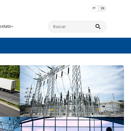
PT
EN
Buscar no site
ontato