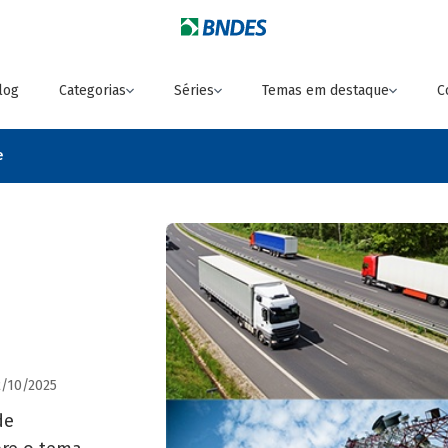
log
Categorias
Séries
Temas em destaque
C
e
2/10/2025
de