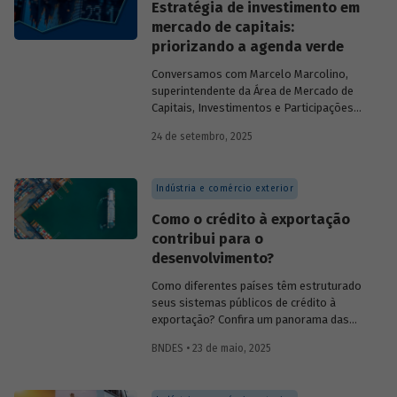
Estratégia de investimento em
mercado de capitais:
priorizando a agenda verde
Conversamos com
Marcelo Marcolino,
superintendente da Área de Mercado de
Capitais, Investimentos e Participações
do BNDES, e representantes de duas das
24 de setembro, 2025
novas empresas investidas pela
BNDESPAR – Vinicius Mazza, Diretor de
Finanças e Gente e Gestão da Santa Clara
Indústria e comércio exterior
Agrociência Industrial, e Eduardo Couto,
CFO da Eve Air Mobility – sobre a
Como o crédito à exportação
importância da atuação de bancos de
contribui para o
desenvolvimento no mercado de capitais,
desenvolvimento?
a nova estratégia do BNDES e os planos
das investidas.
Como diferentes países têm estruturado
seus sistemas públicos de crédito à
exportação? Confira um panorama das
principais experiências internacionais e
BNDES • 23 de maio, 2025
entenda como esses sistemas
contribuem para o crescimento
econômico, a inovação e a inserção