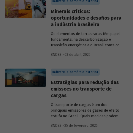
Indústria e comércio exterior
competitiva no mercado global.
Minerais críticos:
oportunidades e desafios para
a indústria brasileira
Os elementos de terras raras têm papel
fundamental na descarbonização e
transição energética e o Brasil conta com
os recursos naturais necessários para
BNDES • 03 de abril, 2025
despontar como
player
nesse setor.
Conversamos com
Constantine
Karayannopoulos
, especialista na
Indústria e comércio exterior
indústria de terras raras e minerais
críticos, para entender o potencial do
Estratégias para redução das
Brasil e alguns passos que precisam ser
emissões no transporte de
tomados para alcançarmos esse objetivo.
cargas
O transporte de cargas é um dos
principais emissores de gases de efeito
estufa no Brasil. Quais medidas podem
ser adotadas para reduzir seu impacto
BNDES • 25 de fevereiro, 2025
ambiental? Confira as estratégias que
podem tornar o setor mais sustentável.