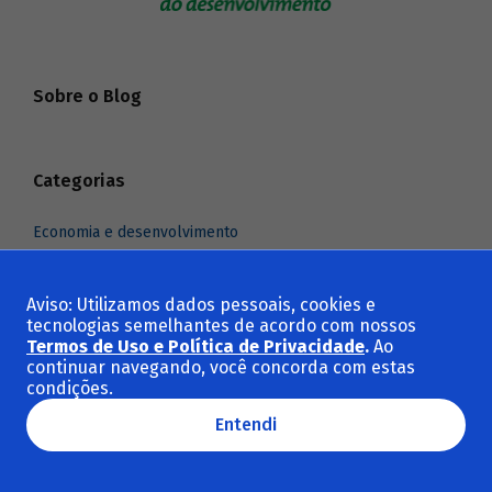
Sobre o Blog
Categorias
Economia e desenvolvimento
Indústria e comércio exterior
Infraestrutura
Aviso: Utilizamos dados pessoais, cookies e
tecnologias semelhantes de acordo com nossos
Meio ambiente e clima
Termos de Uso e Política de Privacidade
.
Ao
Social e cultura
continuar navegando, você concorda com estas
condições.
Ver todas as categorias
Entendi
Temas em destaque