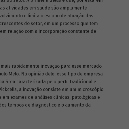
as do setor. A primeira delas é que, por estarem
 as atividades em saúde são amplamente
volvimento e limita o escopo de atuação das
s crescentes do setor, em um processo que tem
tem relação com a incorporação constante de
o mais rapidamente inovação para esse mercado
Paulo Melo. Na opinião dele, esse tipo de empresa
 área caracterizada pelo perfil tradicional e
ickcells, a inovação consiste em um microscópio
 em exames de análises clínicas, patológicas e
 dos tempos de diagnóstico e o aumento da