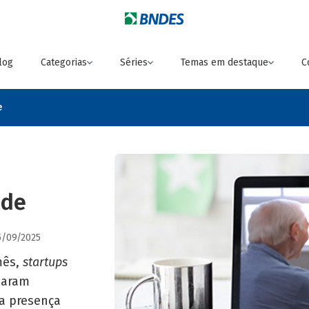
log
Categorias
Séries
Temas em destaque
C
e
úde
5/09/2025
mês,
startups
haram
a presença