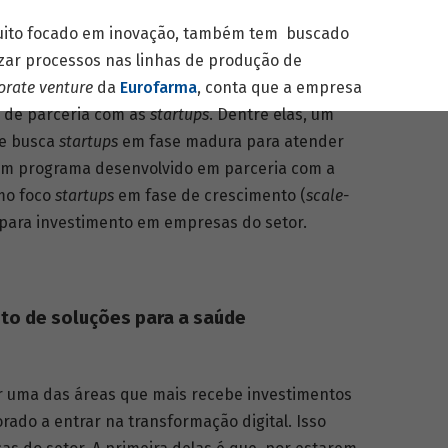
muito focado em inovação, também tem buscado
zar processos nas linhas de produção de
orate venture
da
Eurofarma
, conta que a empresa
 de parceria com as
startups
. Dentre elas, um
ue busca
startups
em fase madura para atender
um programa desenvolvido em parceria com a
mo foco
startups
em fase de crescimento (
scale-
o para investimento em empresas do setor.
nto de soluções para a saúde
er uma das áreas que mais recebe investimentos
do a entrar na transformação digital. Isso