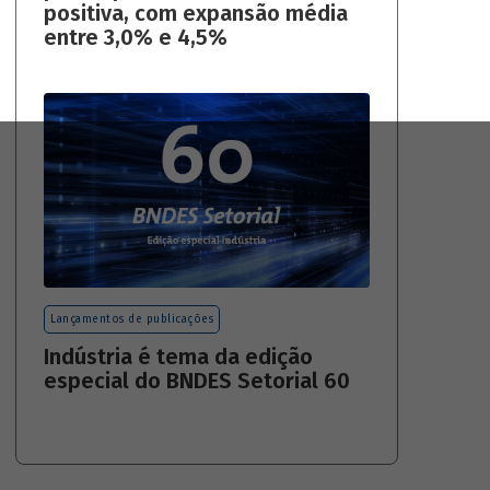
positiva, com expansão média
entre 3,0% e 4,5%
Lançamentos de publicações
Indústria é tema da edição
especial do BNDES Setorial 60