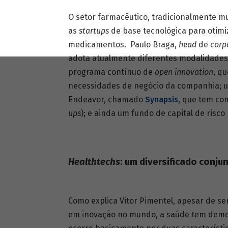
O setor farmacêutico, tradicionalmente 
as
startups
de base tecnológica para otimi
medicamentos. Paulo Braga,
head
de
corp
adota atualmente diferentes modalidades
programa contínuo de
open innovation
, q
necessidades de negócio da companhia; 
Endeavor, chamado
Synapsis
, que tem co
ups
); e ainda um fundo de capital de risc
Healthtechs
: um diversificado conju
Como explica Vitor Pimentel, apesar de s
em inovação no mundo, a saúde tem demora