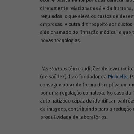
ocorre basicamente por duas característic
diretamente relacionadas à vida humana,
reguladas, o que eleva os custos de desen
empresas. A outra diz respeito aos custo
sido chamado de “inflação médica” e que 
novas tecnologias.
“As
startups
têm condições de levar muit
(de saúde)”, diz o fundador da
Pickcells
, 
consegue atuar de forma disruptiva em uma
por uma regulação complexa. No caso da P
automatizado capaz de identificar padrões
de imagens, contribuindo para a redução
produtividade de laboratórios.