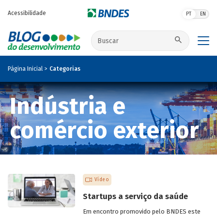
Pular para o conteúdo principal
Acessibilidade
PT
EN
Buscar no site
Página Inicial
Categorias
Indústria e
comércio exterior
Vídeo
Startups a serviço da saúde
Em encontro promovido pelo BNDES este