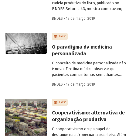
tais objetivos.
cadeia produtiva do livro, publicado no
BNDES Setorial 43, mostra como avanços
tecnológicos têm provocado profundas
BNDES • 19 de março, 2019
mudanças na indústria do livro. Criamos
um infográfico para apresentar os
principais atores envolvidos na produção
Post
do livro no Brasil, no intuito de auxiliar na
compreensão dessas transformações.
O paradigma da medicina
personalizada
O conceito de medicina personalizada não
é novo. É rotina médica observar que
pacientes com sintomas semelhantes
podem ter doenças diferentes, com
BNDES • 19 de março, 2019
causas distintas. Da mesma forma, o
mesmo tratamento pode ter boa
resposta em determinados pacientes com
Post
uma enfermidade, mas não em outros
que, aparentemente, têm a mesma
Cooperativismo: alternativa de
doença. A base da medicina personalizada
organização produtiva
reside no reconhecimento de que
diferentes grupos de indivíduos têm
O cooperativismo ocupa papel de
características genômicas específicas e
destaque na agropecuária brasileira. Além