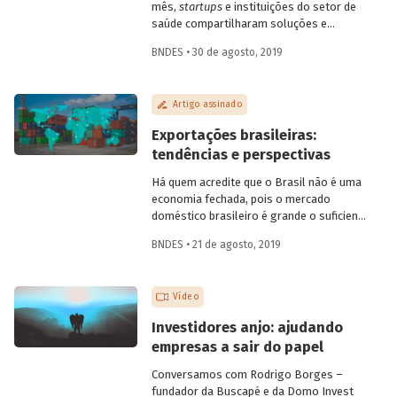
mês,
startups
e instituições do setor de
saúde compartilharam soluções e
desafios. O evento contou com a
BNDES • 30 de agosto, 2019
presença de mais de dez startups e de 15
instituições da área, dos setores público
e privado, incluindo hospitais, planos de
Artigo assinado
saúde, empresas farmacêuticas e
empresas de diagnóstico. Confira a seguir
Exportações brasileiras:
as questões discutidas e vídeo com
tendências e perspectivas
alguns depoimentos do evento.
Há quem acredite que o Brasil não é uma
economia fechada, pois o mercado
doméstico brasileiro é grande o suficiente
para que a participação das exportações e
BNDES • 21 de agosto, 2019
importações no produto interno bruto
(PIB) seja diminuta. Em geral, essas
pessoas argumentam que o Brasil tem a
Vídeo
mesma participação que os Estados
Unidos da América (EUA) no mercado
Investidores anjo: ajudando
externo, logo sua economia não pode ser
empresas a sair do papel
considerada fechada. No entanto, há uma
relação entre coeficiente de abertura e
Conversamos com Rodrigo Borges –
renda
per capita
na literatura de comércio
fundador da Buscapé e da Domo Invest