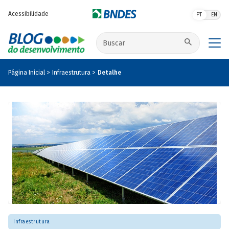
Pular para o conteúdo principal
Acessibilidade
PT
EN
Buscar no site
Página Inicial
Infraestrutura
Detalhe
Infraestrutura