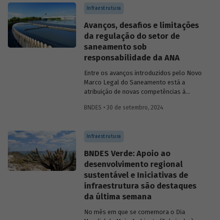
públicas robustas podem acelerar essa
Infraestrutura
transformação.
Avanços, desafios e limitações
da regulação do setor de
saneamento sob
responsabilidade da ANA
Entre os avanços introduzidos pelo Novo
Marco Legal do Saneamento está a
atribuição de novas competências à
Agência Nacional de Águas e Saneamento
BNDES • 30 de setembro, 2024
Básico (ANA) para regularização do setor.
Artigo da Revista do BNDES 59 discute os
desafios desse percurso e a importância
Infraestrutura
de superá-los.
BNDES Verde: Apoio ao
desenvolvimento regional
sustentável e Iniciativas de
infraestrutura são destaques
da última semana
No mês em que se comemora o Dia