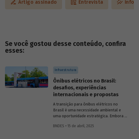
Artigo assinado
Entrevista
Infog
Se você gostou desse conteúdo, confira
esses:
Infraestrutura
Ônibus elétricos no Brasil:
desafios, experiências
internacionais e propostas
A transição para ônibus elétricos no
Brasil é uma necessidade ambiental e
uma oportunidade estratégica. Embora os
desafios sejam significativos,
BNDES • 15 de abril, 2025
experiências internacionais comprovam
que soluções inovadoras e políticas