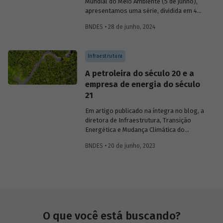
Mundial do Meio Ambiente (5 de junho),
apresentamos uma série, dividida em 4
partes, com as principais iniciativas do
BNDES • 28 de junho, 2024
BNDES relacionadas ao tema. Os
destaques da última semana são: Apoio
ao desenvolvimento regional sustentável
Infraestrutura
e Iniciativas de infraestrutura.
A petroleira do século 20 e a
empresa de energia do século
21
Em artigo publicado na íntegra no blog, a
diretora de Infraestrutura, Transição
Energética e Mudança Climática do
BNDES, Luciana Costa, discute se faz
BNDES • 20 de junho, 2023
sentido o Brasil em 2023 pesquisar a
exploração futura de petróleo na região
da chamada "margem equatorial",
abordando questões técnicas a serem
detalhadas e o que isso representa no
contexto de transição energética para
economia neutra em carbono.
O que você está buscando?