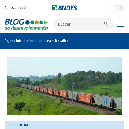
Pular para o conteúdo principal
Acessibilidade
PT
EN
Buscar no site
Página Inicial
Infraestrutura
Detalhe
Infraestrutura