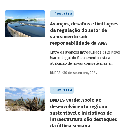
Infraestrutura
Avanços, desafios e limitações
da regulação do setor de
saneamento sob
responsabilidade da ANA
Entre os avanços introduzidos pelo Novo
Marco Legal do Saneamento está a
atribuição de novas competências à
Agência Nacional de Águas e Saneamento
BNDES • 30 de setembro, 2024
Básico (ANA) para regularização do setor.
Artigo da Revista do BNDES 59 discute os
desafios desse percurso e a importância
Infraestrutura
de superá-los.
BNDES Verde: Apoio ao
desenvolvimento regional
sustentável e Iniciativas de
infraestrutura são destaques
da última semana