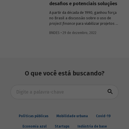
desafios e potenciais soluções
A partir da década de 1990, ganhou força
no Brasil a discussão sobre o uso de
project finance
para viabilizar projetos de
infraestrutura. Em vários setores da
BNDES • 29 de dezembro, 2022
economia brasileira, surgiram diferentes
formas de parceria entre o setor público e
o privado, incluindo concessões, PPPs e
privatizações. Apesar dessa difusão inicial
do
project finance
como modelo de
financiamento, continuam existindo vários
obstáculos a superar, que são detalhados
O que você está buscando?
nesse artigo juntamente com a indicação
de possíveis soluções.
Busca avançada
Políticas públicas
Mobilidade urbana
Covid-19
Economia azul
Startups
Indústria de base