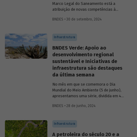
Marco Legal do Saneamento está a
atribuição de novas competências à
Agência Nacional de Águas e Saneamento
BNDES • 30 de setembro, 2024
Básico (ANA) para regularização do setor.
Artigo da Revista do BNDES 59 discute os
desafios desse percurso e a importância
Infraestrutura
de superá-los.
BNDES Verde: Apoio ao
desenvolvimento regional
sustentável e Iniciativas de
infraestrutura são destaques
da última semana
No mês em que se comemora o Dia
Mundial do Meio Ambiente (5 de junho),
apresentamos uma série, dividida em 4
partes, com as principais iniciativas do
BNDES • 28 de junho, 2024
BNDES relacionadas ao tema. Os
destaques da última semana são: Apoio
ao desenvolvimento regional sustentável
Infraestrutura
e Iniciativas de infraestrutura.
A petroleira do século 20 e a