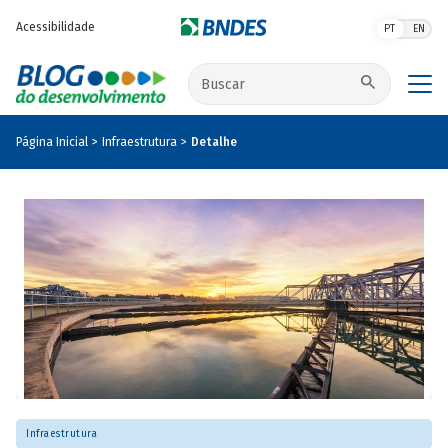
Pular para o conteúdo principal
Acessibilidade
PT
EN
Buscar no site
Página Inicial
Infraestrutura
Detalhe
Infraestrutura