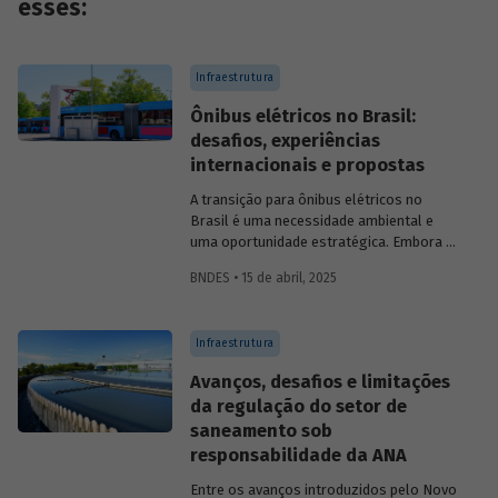
esses:
Infraestrutura
Ônibus elétricos no Brasil:
desafios, experiências
internacionais e propostas
A transição para ônibus elétricos no
Brasil é uma necessidade ambiental e
uma oportunidade estratégica. Embora os
desafios sejam significativos,
BNDES • 15 de abril, 2025
experiências internacionais comprovam
que soluções inovadoras e políticas
públicas robustas podem acelerar essa
Infraestrutura
transformação.
Avanços, desafios e limitações
da regulação do setor de
saneamento sob
responsabilidade da ANA
Entre os avanços introduzidos pelo Novo