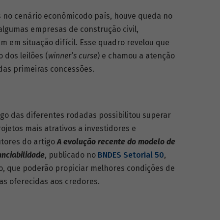
 no cenário econômicodo país, houve queda no
lgumas empresas de construção civil,
ram em situação difícil. Esse quadro revelou que
dos leilões (
winner’s curse
) e chamou a atenção
das primeiras concessões.
go das diferentes rodadas possibilitou superar
ojetos mais atrativos a investidores e
utores do artigo
A evolução recente do modelo de
anciabilidade
, publicado no
BNDES Setorial 50
,
o, que poderão propiciar melhores condições de
ias oferecidas aos credores.