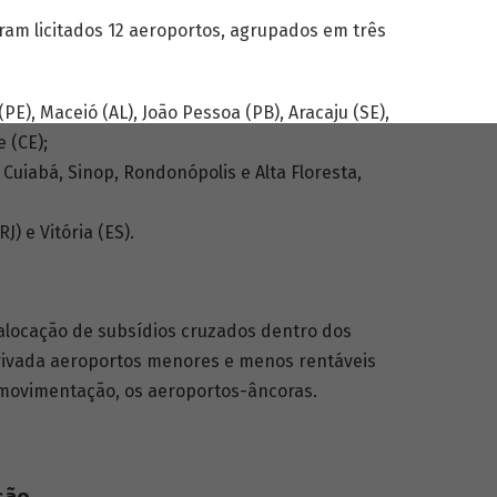
oram licitados 12 aeroportos, agrupados em três
(PE), Maceió (AL), João Pessoa (PB), Aracaju (SE),
 (CE);
Cuiabá, Sinop, Rondonópolis e Alta Floresta,
) e Vitória (ES).
e alocação de subsídios cruzados dentro dos
 privada aeroportos menores e menos rentáveis
movimentação, os aeroportos-âncoras.