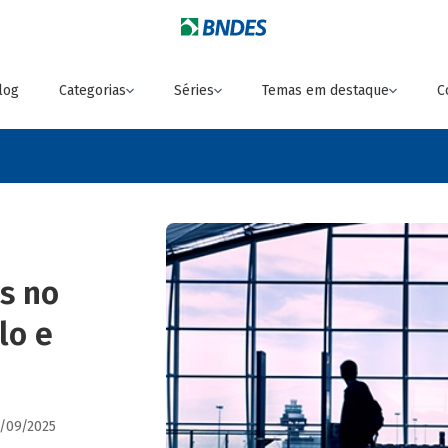
log
Categorias
Séries
Temas em destaque
C
s no
lo e
5/09/2025