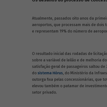
Os desafios do processo de conces
Atualmente, passados oito anos da primei
aeroportos, que processam mais de dois 
e representam 19% do número de aeroport
O resultado inicial das rodadas de licitaçã
sobre a variável de leilão e de melhoria d
satisfação geral de passa­geiros saltou de
do
sistema Hórus
, do Ministério da Infra
outorga fixa pelas concessionárias, que to
elevou também o patamar de investimentos
setor privado.