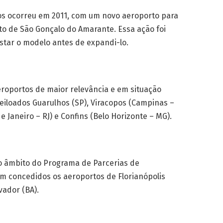
os ocorreu em 2011, com um novo aeroporto para
to de São Gonçalo do Amarante. Essa ação foi
estar o modelo antes de expandi-lo.
eroportos de maior relevância e em situação
 leiloados Guarulhos (SP), Viracopos (Campinas –
de Janeiro – RJ) e Confins (Belo Horizonte – MG).
 no âmbito do Programa de Parcerias de
am concedidos os aeroportos de Florianó­polis
lvador (BA).