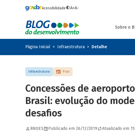
Pular para o conteúdo principal
A+
A-
Acessibilidade
Sobre o B
Página Inicial
Infraestrutura
Detalhe
Infraestrutura
Post
Concessões de aeroporto
Brasil: evolução do mode
desafios
BNDES
Publicado em 26/12/2019
Atualizado em 1