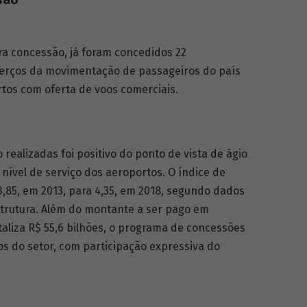
são
ra concessão, já foram concedidos 22
terços da movimentação de passageiros do país
os com oferta de voos comerciais.
o realizadas foi positivo do ponto de vista de ágio
o nível de serviço dos aeroportos. O índice de
 3,85, em 2013, para 4,35, em 2018, segundo dados
estrutura. Além do montante a ser pago em
taliza R$ 55,6 bilhões, o programa de con­cessões
 do setor, com participação expressiva do