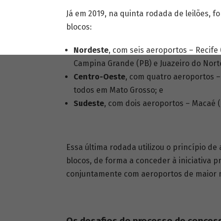
Já em 2019, na quinta rodada de leilões, f
blocos:
Nordeste
, com seis aeroportos – Recife 
Campina Grande (PB) e Juazeiro do Norte
Centro-Oeste
, com quatro aeroportos – 
todos em Mato Grosso; e
Sudeste
, com dois aeroportos – Macaé (RJ
Essa última rodada utilizou o princípio d
blocos, de forma a conceder à iniciativa
conjuntamente com aeroportos de maior 