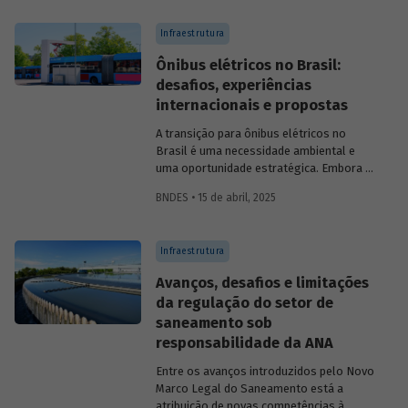
Infraestrutura
Ônibus elétricos no Brasil:
desafios, experiências
internacionais e propostas
A transição para ônibus elétricos no
Brasil é uma necessidade ambiental e
uma oportunidade estratégica. Embora os
desafios sejam significativos,
BNDES • 15 de abril, 2025
experiências internacionais comprovam
que soluções inovadoras e políticas
públicas robustas podem acelerar essa
Infraestrutura
transformação.
Avanços, desafios e limitações
da regulação do setor de
saneamento sob
responsabilidade da ANA
Entre os avanços introduzidos pelo Novo
Marco Legal do Saneamento está a
atribuição de novas competências à