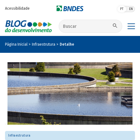
Pular para o conteúdo principal
Acessibilidade
PT
EN
Buscar no site
Página Inicial
Infraestrutura
Detalhe
Infraestrutura