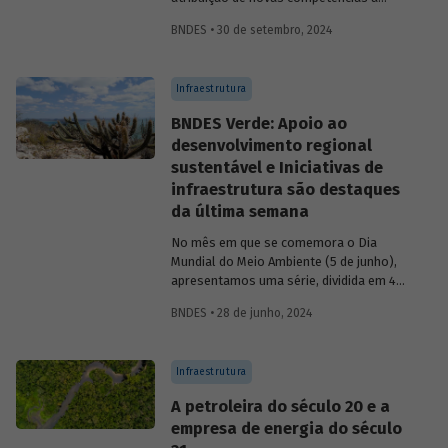
Agência Nacional de Águas e Saneamento
BNDES • 30 de setembro, 2024
Básico (ANA) para regularização do setor.
Artigo da Revista do BNDES 59 discute os
desafios desse percurso e a importância
Infraestrutura
de superá-los.
BNDES Verde: Apoio ao
desenvolvimento regional
sustentável e Iniciativas de
infraestrutura são destaques
da última semana
No mês em que se comemora o Dia
Mundial do Meio Ambiente (5 de junho),
apresentamos uma série, dividida em 4
partes, com as principais iniciativas do
BNDES • 28 de junho, 2024
BNDES relacionadas ao tema. Os
destaques da última semana são: Apoio
ao desenvolvimento regional sustentável
Infraestrutura
e Iniciativas de infraestrutura.
A petroleira do século 20 e a
empresa de energia do século