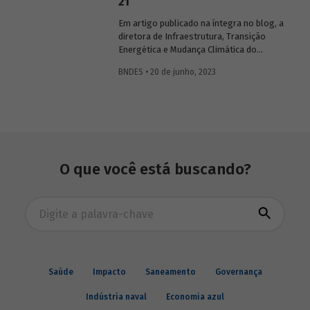
21
Em artigo publicado na íntegra no blog, a
diretora de Infraestrutura, Transição
Energética e Mudança Climática do
BNDES, Luciana Costa, discute se faz
BNDES • 20 de junho, 2023
sentido o Brasil em 2023 pesquisar a
exploração futura de petróleo na região
da chamada "margem equatorial",
abordando questões técnicas a serem
detalhadas e o que isso representa no
contexto de transição energética para
economia neutra em carbono.
O que você está buscando?
Busca avançada
Saúde
Impacto
Saneamento
Governança
Indústria naval
Economia azul