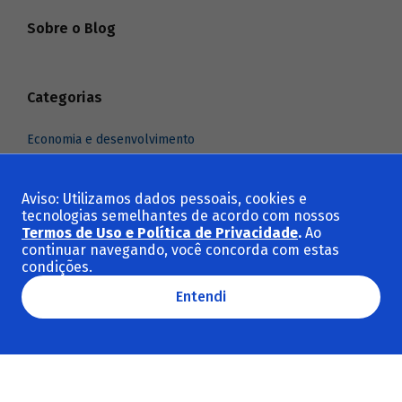
Sobre o Blog
Categorias
Economia e desenvolvimento
Indústria e comércio exterior
Infraestrutura
Aviso: Utilizamos dados pessoais, cookies e
tecnologias semelhantes de acordo com nossos
Meio ambiente e clima
Termos de Uso e Política de Privacidade
.
Ao
Social e cultura
continuar navegando, você concorda com estas
condições.
Ver todas as categorias
Entendi
Temas em destaque
Sustentabilidade
BNDES