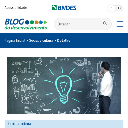
Pular para o conteúdo principal
Acessibilidade
PT
EN
Buscar no site
Página Inicial
Social e cultura
Detalhe
Social e cultura