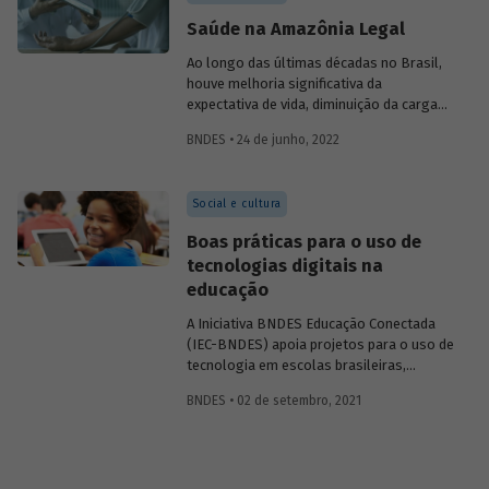
faz um breve diagnóstico desse tema e
Saúde na Amazônia Legal
aponta possíveis efeitos positivos
decorrentes da digitalização financeira,
Ao longo das últimas décadas no Brasil,
com atenção especial à participação das
houve melhoria significativa da
mulheres.
expectativa de vida, diminuição da carga
de enfermidades e convergência dos
BNDES • 24 de junho, 2022
indicadores entre as regiões do país. Na
Amazônia Legal, ocorreram avanços
significativos, embora a região ainda
Social e cultura
registre índices inferiores à média
nacional. Conheça o perfil das causas de
Boas práticas para o uso de
óbito na região e entenda quais são os
tecnologias digitais na
desafios para ampliar a infraestrutura de
educação
saúde, considerando as particularidades
da Amazônia Legal.
A Iniciativa BNDES Educação Conectada
(IEC-BNDES) apoia projetos para o uso de
tecnologia em escolas brasileiras,
testando modelos de implementação que
BNDES • 02 de setembro, 2021
possam ser replicados em outros
programas e políticas. Veja como foi
construída a estratégia de
monitoramento e avaliação (M&A) da