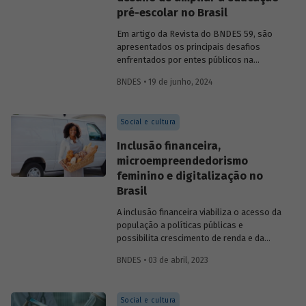
pré-escolar no Brasil
Em artigo da Revista do BNDES 59, são
apresentados os principais desafios
enfrentados por entes públicos na
estruturação de PPPs de educação, bem
BNDES • 19 de junho, 2024
como aprendizados e possíveis soluções
para a adoção desses modelos com base
na experiência das equipes do BNDES.
Social e cultura
Inclusão financeira,
microempreendedorismo
feminino e digitalização no
Brasil
A inclusão financeira viabiliza o acesso da
população a políticas públicas e
possibilita crescimento de renda e da
atividade econômica. No entanto, o
BNDES • 03 de abril, 2023
acesso a serviços financeiros no Brasil
enfrenta gargalos e reflete
desigualdades presentes na sociedade.
Social e cultura
Este artigo, assinado por Helena Tenório,