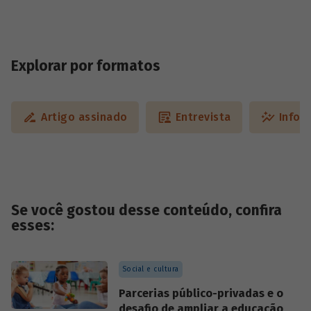
Explorar por formatos
Artigo assinado
Entrevista
Infog
Se você gostou desse conteúdo, confira
esses:
Social e cultura
Parcerias público-privadas e o
desafio de ampliar a educação