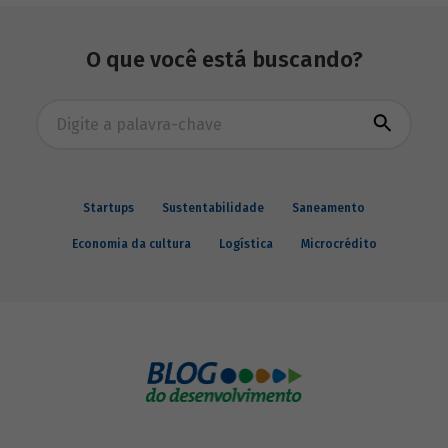
iniciativa e confira as boas práticas
identificadas no relatório que avalia os
resultados da experiência em quatro
O que você está buscando?
territórios participantes.
Busca avançada
Startups
Sustentabilidade
Saneamento
Economia da cultura
Logística
Microcrédito